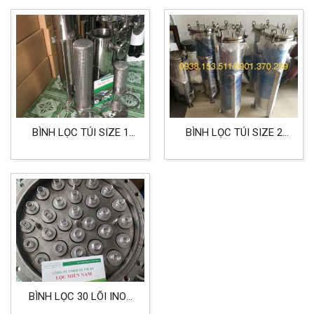
HÓA CHẤT
BÌNH LỌC TÚI SIZE 1
BÌNH LỌC TÚI SIZE 2
INOX 304 DÙNG CHO
INOX 304 LỌC NƯỚC,
LỌC NƯỚC, THỰC PHẨM
THỰC PHẨM VÀ DƯỢC
VÀ HÓA CHẤT
PHẨM
BÌNH LỌC 30 LÕI INOX
316 CHỊU ÁP DÙNG CHO