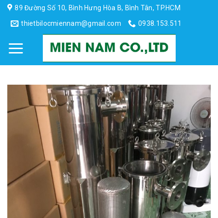
Skip
89 Đường Số 10, Bình Hưng Hòa B, Bình Tân, TP.HCM
to
thietbilocmiennam@gmail.com
0938.153.511
content