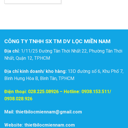
LỌC HÓA CHẤT KÍCH
THƯỚC 30 INCH
CÔNG TY TNHH SX TM DV LỌC MIỀN NAM
Địa chỉ:
1/11/25 Đường Tân Thới Nhất 22, Phường Tân Thới
Nhất, Quận 12, TP.HCM
Địa chỉ kinh doanh/ kho hàng:
13D đường số 6, Khu Phố 7,
Bình Hưng Hòa B, Bình Tân, TP.HCM
Điện thoại:
028.225.08926
– Hotline: 0938.153.511/
0938.028.926
Mail: thietbilocmiennam@gmail.com
Website: thietbilocmiennam.com