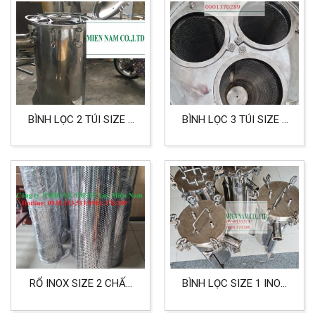
BÌNH LỌC 2 TÚI SIZE 2
BÌNH LỌC 3 TÚI SIZE 2
INOX 304 LỌC NƯỚC VÀ
INOX 304 DÙNG CHO
THỰC PHẨM
LỌC CHẤT LỎNG CÔNG
NGHIỆP
RỔ INOX SIZE 2 CHẤT
BÌNH LỌC SIZE 1 INOX
LIỆU INOX 304 DÙNG
316 DÙNG CHO THỰC
CHO LỌC CÔNG NGHIỆP
PHẨM, DƯỢC PHẨM VÀ