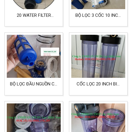
20 WATER FILTER
BỘ LỌC 3 CỐC 10 INCH
HOUSING BLUE LỌC
DÙNG CHO LỌC NƯỚC
NƯỚC SINH HOẠT,
SINH HOẠT NẤU ĂN
CÔNG NGHIỆP ĐẦU REN
27
BỘ LỌC ĐẦU NGUỒN CÓ
CỐC LỌC 20 INCH BIG
LÕI LỌC REN 13MM,
TRONG SUỐT ĐẦU REN
21MM, 27MM
34