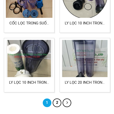
CỐC LỌC TRONG SUỐT
LY LỌC 10 INCH TRONG
10 INCH ĐẦU REN 27
ĐẦU REN 21 LỌC NƯỚC
SINH HOẠT, LỌC NƯỚC
ĂN UỐNG
LY LỌC 10 INCH TRONG
LY LỌC 20 INCH TRONG
NẮP TRẮNG LỌC NƯỚC
ĐẦU REN 27 LỌC NƯỚC
SINH HOẠT, NƯỚC ĂN
GIA ĐÌNH, CÔNG
UỐNG
NGHIỆP
1
2