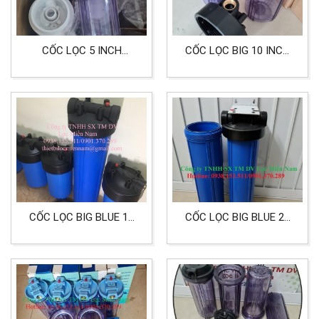
CỐC LỌC 5 INCH
CỐC LỌC BIG 10 INCH
TRONG DÙNG CHO LỌC
TRONG SUỐT ĐẦU REN
KHÍ, LỌC NƯỚC
34 LỌC THỰC PHẨM
CỐC LỌC BIG BLUE 10
CỐC LỌC BIG BLUE 20
INCH ĐẦU REN 34
INCH DÙNG CHO LỌC
NƯỚC MẮM