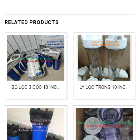
RELATED PRODUCTS
BỘ LỌC 3 CỐC 10 INCH
LY LỌC TRONG 10 INCH
DÙNG CHO LỌC NƯỚC
REN 21 MÀU TRẮNG
SINH HOẠT NẤU ĂN
LỌC NƯỚC VÀ THỰC
PHẨM