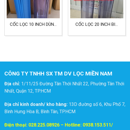
CỐC LỌC 10 INCH DÙNG
CỐC LỌC 20 INCH BIG
CHO LỌC NƯỚC GIA
TRONG SUỐT ĐẦU REN
ĐÌNH
34
CÔNG TY TNHH SX TM DV LỌC MIỀN NAM
Địa chỉ:
1/11/25 Đường Tân Thới Nhất 22, Phường Tân Thới
Nhất, Quận 12, TP.HCM
Địa chỉ kinh doanh/ kho hàng:
13D đường số 6, Khu Phố 7,
Bình Hưng Hòa B, Bình Tân, TP.HCM
Điện thoại:
028.225.08926
– Hotline: 0938.153.511/