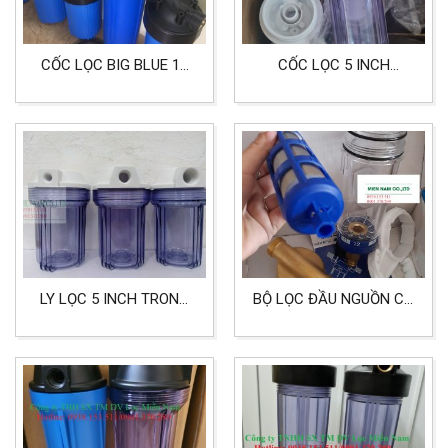
CỐC LỌC BIG BLUE 10
CỐC LỌC 5 INCH
INCH ĐẦU REN 34
TRONG DÙNG CHO LỌC
KHÍ, LỌC NƯỚC
LY LỌC 5 INCH TRONG
BỘ LỌC ĐẦU NGUỒN CÓ
DÙNG CHO LỌC NƯỚC,
LÕI LỌC REN 13MM,
LỌC KHÍ, THỰC PHẨM
21MM, 27MM