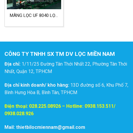
MÀNG LỌC UF 8040 LỌC
NƯỚC, THỰC PHẨM VÀ
DƯỢC PHẨM
CÔNG TY TNHH SX TM DV LỌC MIỀN NAM
Địa chỉ:
1/11/25 Đường Tân Thới Nhất 22, Phường Tân Thới
Nhất, Quận 12, TP.HCM
Địa chỉ kinh doanh/ kho hàng:
13D đường số 6, Khu Phố 7,
Bình Hưng Hòa B, Bình Tân, TP.HCM
Điện thoại:
028.225.08926
– Hotline: 0938.153.511/
0938.028.926
Mail: thietbilocmiennam@gmail.com