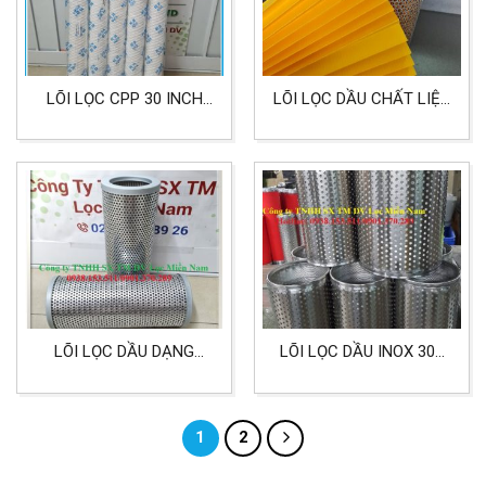
LÕI LỌC CPP 30 INCH
LÕI LỌC DẦU CHẤT LIỆU
200 MICRON LỌC DẦU
GIẤY XENLULOZO DÙNG
NHỚT CÔNG NGHIỆP
CHO LỌC HƠI DẦU
CÔNG NGHIỆP
LÕI LỌC DẦU DẠNG
LÕI LỌC DẦU INOX 304
LƯỚI XẾP
CHỊU NHIỆT VÀ ÁP LỰC
100X70X240MM
CAO
1
2