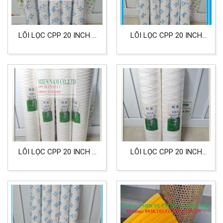
LÕI LỌC CPP 20 INCH 1
LÕI LỌC CPP 20 INCH
MICRON LỌC DẦU CÔNG
200 MICRON LỌC DẦU
NGHIỆP
CÔNG NGHIỆP, LỌC HỆ
THỐNG XI MẠ
LÕI LỌC CPP 20 INCH 5
LÕI LỌC CPP 20 INCH
MICRON BIG DÙNG CHO
BIG 25 MICRON LỌC
LỌC DẦU CÔNG NGHIỆP
DẦU NHỚT