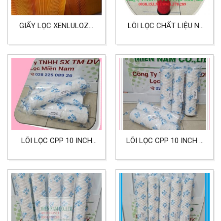
GIẤY LỌC XENLULOZO
LÕI LỌC CHẤT LIỆU NỈ
KHỔ 60CM DÙNG CHO
KÍCH THƯỚC 43X100MM
LỌC HƠI DẦU
LỌC DẦU MÁY NÉN KHÍ
LÕI LỌC CPP 10 INCH
LÕI LỌC CPP 10 INCH 5
10 MICRON LỌC DẦU
MICRON LỌC DẦU, HÓA
MÁY, LỌC NHỚT
CHẤT CÔNG NGHIỆP,
LỌC SƠN