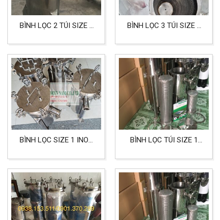
BÌNH LỌC 2 TÚI SIZE 2
BÌNH LỌC 3 TÚI SIZE 2
INOX 304 LỌC NƯỚC VÀ
INOX 304 DÙNG CHO
THỰC PHẨM
LỌC CHẤT LỎNG CÔNG
NGHIỆP
BÌNH LỌC SIZE 1 INOX
BÌNH LỌC TÚI SIZE 1
316 DÙNG CHO THỰC
INOX 304 DÙNG CHO
PHẨM, DƯỢC PHẨM VÀ
LỌC NƯỚC, THỰC PHẨM
HÓA CHẤT
VÀ HÓA CHẤT