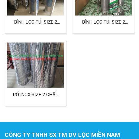
BÌNH LỌC TÚI SIZE 2
BÌNH LỌC TÚI SIZE 2
INOX 304 LỌC NƯỚC,
INOX 316 DÙNG CHO
THỰC PHẨM VÀ DƯỢC
LỌC HÓA CHẤT
PHẨM
RỔ INOX SIZE 2 CHẤT
LIỆU INOX 304 DÙNG
CHO LỌC CÔNG NGHIỆP
CÔNG TY TNHH SX TM DV LỌC MIỀN NAM