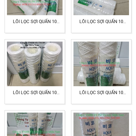
LÕI LỌC SỢI QUẤN 10
LÕI LỌC SỢI QUẤN 10
INCH ( 254MM) CẤP
INCH 0.5 MICRON HIỆU
LỌC 0.5 MICRON CHẤT
AQUA LỌC CÔNG
LIỆU PP
NGHIỆP
LÕI LỌC SỢI QUẤN 10
LÕI LỌC SỢI QUẤN 10
INCH 1 MICRON HIỆU
INCH 10 MICRON HIỆU
AQUA
AQUA LỌC NƯỚC CÔNG
NGHIỆP