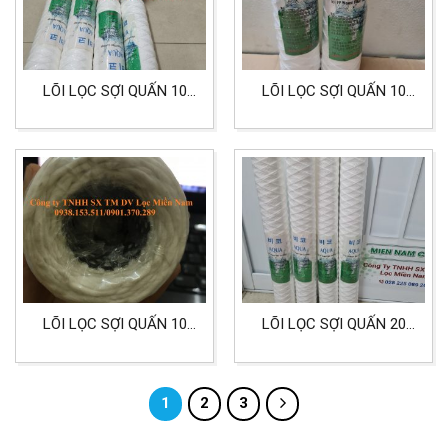
LÕI LỌC SỢI QUẤN 10
LÕI LỌC SỢI QUẤN 10
INCH 25 MICRON HIỆU
INCH 5 MICRON HIỆU
AQUA LỌC CÔNG
AQUA LỌC HÓA CHẤT
NGHIỆP, HÓA CHẤT XI
XI MẠ
MẠ
LÕI LỌC SỢI QUẤN 10
LÕI LỌC SỢI QUẤN 20
INCH CORE INOX CHIỆU
INCH 0.5 MICRON DÙNG
NHIỆT VÀ ÁP SUẤT
CHO LỌC NƯỚC, HÓA
CHẤT CÔNG NGHIỆP VÀ
1
2
3
XI MẠ