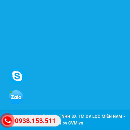
Copyright 2026 ©
CÔNG TY TNHH SX TM DV LỌC MIỀN NAM -
0938.153.511
Design by CVM.vn