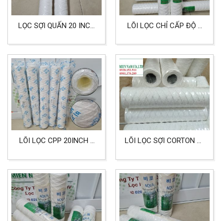
LỌC SỢI QUẤN 20 INCH
LÕI LỌC CHỈ CẤP ĐỘ 5
5 MICRON LỌC SƠN
MICRON KÍCH THƯỚC
NƯỚC, SƠN DẦU CÔNG
20 INCH DÙNG CHO LỌC
NGHIỆP
DẦU NHỚT
LÕI LỌC CPP 20INCH 1
LÕI LỌC SỢI CORTON 10
MICRON
INCH 254MM CHỊU
POLYPROPYLEN DÙNG
NHIỆT VÀ HÓA CHẤT
CHO LỌC HÓA CHẤT