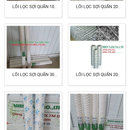
LÕI LỌC SỢI QUẤN 10
LÕI LỌC SỢI QUẤN 20
INCH CORE INOX CHIỆU
INCH CẤP LỌC 25
NHIỆT VÀ ÁP SUẤT
MICRON BIG
LÕI LỌC SỢI QUẤN 30
LÕI LỌC SỢI QUẤN 20
INCH 5 MICRON LỌC
INCH CHẤT LIỆU SỢI
NƯỚC BỂ SI MẠ
THỦY TINH LỌC NƯỚC
THẢI