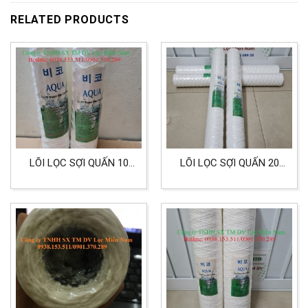
RELATED PRODUCTS
LÕI LỌC SỢI QUẤN 10
LÕI LỌC SỢI QUẤN 20
INCH 5 MICRON HIỆU
INCH 25 MICRON DÙNG
AQUA LỌC HÓA CHẤT
CHO LỌC HÓA CHẤT
XI MẠ
CÔNG NGHIỆP