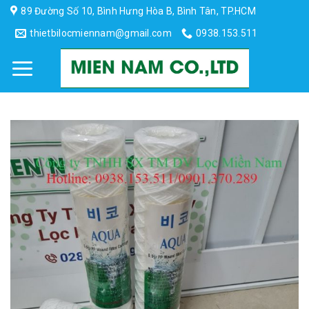
Skip
89 Đường Số 10, Bình Hưng Hòa B, Bình Tân, TP.HCM
to
thietbilocmiennam@gmail.com
0938.153.511
content