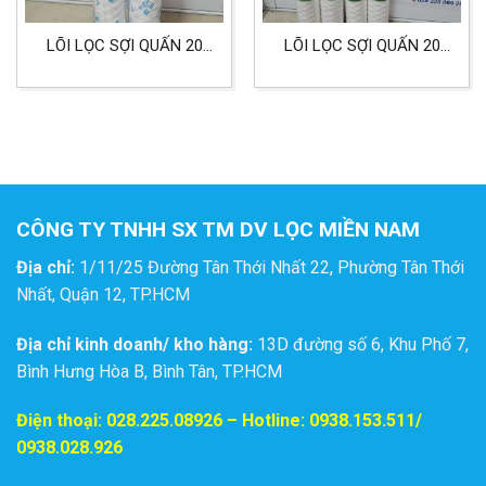
LÕI LỌC SỢI QUẤN 20
LÕI LỌC SỢI QUẤN 20
INCH 5 MICRON LỌC
INCH 0.5 MICRON DÙNG
CÔNG NGHIỆP HÓA
CHO LỌC NƯỚC, HÓA
CHẤT TRONG XI MẠ
CHẤT CÔNG NGHIỆP VÀ
XI MẠ
CÔNG TY TNHH SX TM DV LỌC MIỀN NAM
Địa chỉ:
1/11/25 Đường Tân Thới Nhất 22, Phường Tân Thới
Nhất, Quận 12, TP.HCM
Địa chỉ kinh doanh/ kho hàng:
13D đường số 6, Khu Phố 7,
Bình Hưng Hòa B, Bình Tân, TP.HCM
Điện thoại:
028.225.08926
– Hotline: 0938.153.511/
0938.028.926