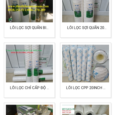
LÕI LỌC SỢI QUẤN BIG
LÕI LỌC SỢI QUẤN 20
20 INCH 1 MICRON LỌC
INCH CẤP LỌC 25
HÓA CHẤT
MICRON BIG
LÕI LỌC CHỈ CẤP ĐỘ 5
LÕI LỌC CPP 20INCH 1
MICRON KÍCH THƯỚC
MICRON
20 INCH DÙNG CHO LỌC
POLYPROPYLEN DÙNG
DẦU NHỚT
CHO LỌC HÓA CHẤT