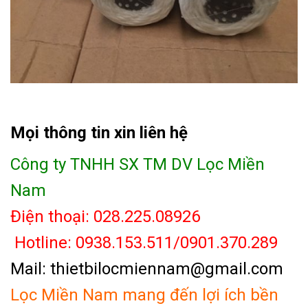
Mọi thông tin xin liên hệ
Công ty TNHH SX TM DV Lọc Miền
Nam
Điện thoại: 028.225.08926
Hotline: 0938.153.511/0901.370.289
Mail: thietbilocmiennam@gmail.com
Lọc Miền Nam mang đến lợi ích bền