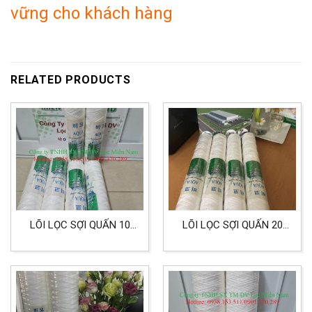
vững cho khách hàng
RELATED PRODUCTS
LÕI LỌC SỢI QUẤN 10
LÕI LỌC SỢI QUẤN 20
INCH 25 MICRON HIỆU
INCH LỌC XI MẠ, HÓA
AQUA LỌC CÔNG
CHẤT CÔNG NGHIỆP
NGHIỆP, HÓA CHẤT XI
MẠ