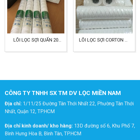
LÕI LỌC SỢI QUẤN 20
LÕI LỌC SỢI CORTON 10
INCH HIỆU AQUA
INCH 254MM CHỊU
NHIỆT VÀ HÓA CHẤT
CÔNG TY TNHH SX TM DV LỌC MIỀN NAM
Địa chỉ:
1/11/25 Đường Tân Thới Nhất 22, Phường Tân Thới
Nhất, Quận 12, TP.HCM
Địa chỉ kinh doanh/ kho hàng:
13D đường số 6, Khu Phố 7,
Bình Hưng Hòa B, Bình Tân, TP.HCM