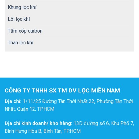
Khung lọc khí
Lõi lọc khí
Tấm xốp carbon
Than lọc khí
CÔNG TY TNHH SX TM DV LỌC MIỀN NAM
Địa chỉ:
1/11/25 Đường Tân Thới Nhất 22, Phường Tân Thới
Nhất, Quận 12, TP.HCM
Địa chỉ kinh doanh/ kho hàng:
13D đường số 6, Khu Phố 7,
Bình Hưng Hòa B, Bình Tân, TP.HCM