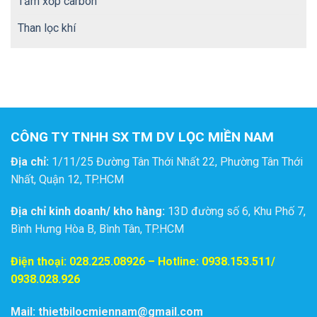
Tấm xốp carbon
Than lọc khí
CÔNG TY TNHH SX TM DV LỌC MIỀN NAM
Địa chỉ:
1/11/25 Đường Tân Thới Nhất 22, Phường Tân Thới
Nhất, Quận 12, TP.HCM
Địa chỉ kinh doanh/ kho hàng:
13D đường số 6, Khu Phố 7,
Bình Hưng Hòa B, Bình Tân, TP.HCM
Điện thoại:
028.225.08926
– Hotline: 0938.153.511/
0938.028.926
Mail: thietbilocmiennam@gmail.com