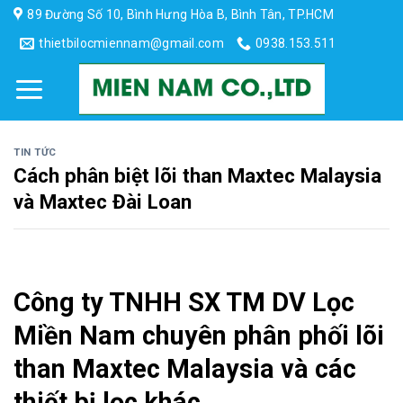
Skip
89 Đường Số 10, Bình Hưng Hòa B, Bình Tân, TP.HCM
to
thietbilocmiennam@gmail.com
0938.153.511
content
TIN TỨC
Cách phân biệt lõi than Maxtec Malaysia
và Maxtec Đài Loan
Công ty TNHH SX TM DV Lọc
Miền Nam chuyên phân phối lõi
than Maxtec Malaysia và các
thiết bị lọc khác