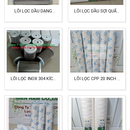
LÕI LỌC DẦU DẠNG
LÕI LỌC DẦU SỢI QUẤN
LƯỚI XẾP
CPP 20 INCH 5 MICRON
100X70X240MM
LÕI LỌC INOX 304 KÍCH
LÕI LỌC CPP 20 INCH 1
THƯỚC 60X106MM
MICRON LỌC DẦU CÔNG
DÙNG CHO LỌC DẦU
NGHIỆP