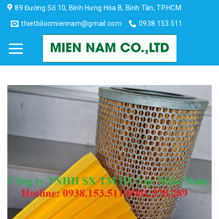
Skip
89 Đường Số 10, Bình Hưng Hòa B, Bình Tân, TP.HCM
to
thietbilocmiennam@gmail.com
0938.153.511
content