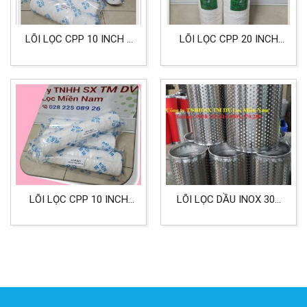
LÕI LỌC CPP 10 INCH 5
LÕI LỌC CPP 20 INCH
MICRON LỌC DẦU, HÓA
BIG 25 MICRON LỌC
CHẤT CÔNG NGHIỆP,
DẦU NHỚT
LỌC SƠN
LÕI LỌC CPP 10 INCH
LÕI LỌC DẦU INOX 304
10 MICRON LỌC DẦU
CHỊU NHIỆT VÀ ÁP LỰC
MÁY, LỌC NHỚT
CAO