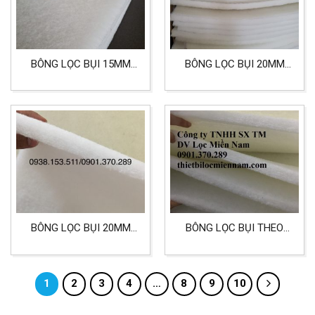
BÔNG LỌC BỤI 15MM
BÔNG LỌC BỤI 20MM
TIÊU CHUẨN G3
KÍCH 580X580MM LỌC
KHÔNG KHÍ
BÔNG LỌC BỤI 20MM
BÔNG LỌC BỤI THEO
TIÊU CHUẨN G4
TIÊU CHUẨN G3 CÓ
KÍCH THƯỚC 15MM
1
2
3
4
…
8
9
10