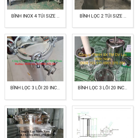
BÌNH INOX 4 TÚI SIZE 2
BÌNH LỌC 2 TÚI SIZE 2
LỌC NƯỚC, THỰC
INOX 304 DÙNG CHO
PHẨM, CÔNG NGHIỆP
THỰC PHẨM
BÌNH LỌC 3 LÕI 20 INCH
BÌNH LỌC 3 LÕI 20 INCH
INOX 304 DÙNG CHO
ORING 226 VỚI CHẤT
LỌC CÔNG NGHIỆP
LIỆU INOX 316