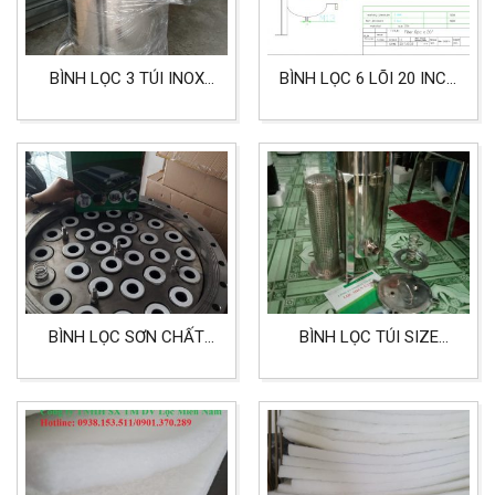
BÌNH LỌC 3 TÚI INOX
BÌNH LỌC 6 LÕI 20 INCH
304 DÙNG CHO CÔNG
INOX 304 DÙNG CHO
NGHIỆP, THỰC PHẨM
LỌC CÔNG NGHIỆP
BÌNH LỌC SƠN CHẤT
BÌNH LỌC TÚI SIZE
LIỆU INOX 304
1 INOX 316 LỌC NƯỚC
MẮM, NƯỚC TƯƠNG