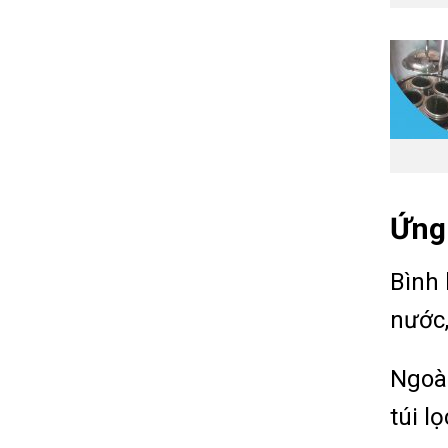
Ứng
Bình 
nước
Ngoài
túi l