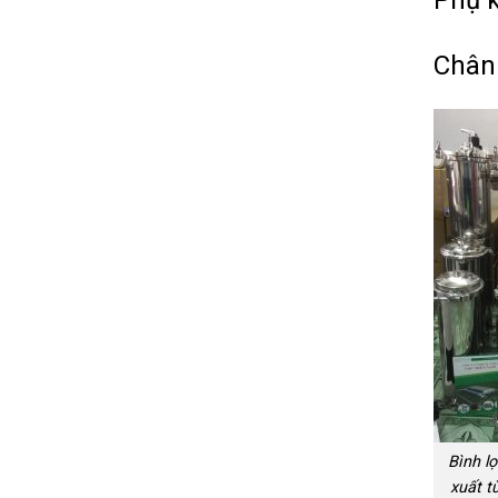
Chân:
Bình lọ
xuất t