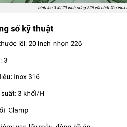
bình lọc 3 lõi 20 inch oring 226 với chất liệu inox
g số kỹ thuật
thước lõi: 20 inch-nhọn 226
: 3
liệu: inox 316
suất: 3 khối/H
ối: Clamp
iệm: van lấy mẫu, đồng hồ áp