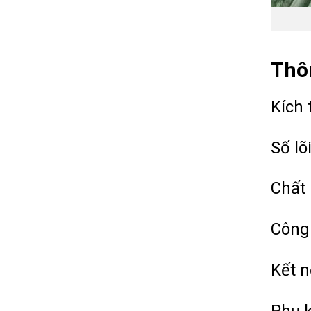
Thôn
Kích 
Số lõi
Chất 
Công 
Kết n
Phụ k