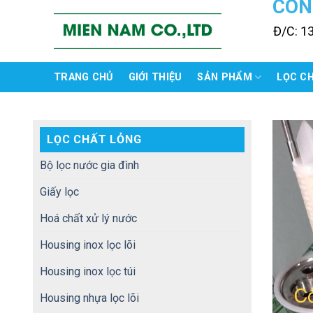
CÔN
Skip
to
Đ/C: 1
content
TRANG CHỦ
GIỚI THIỆU
SẢN PHẨM
LỌC C
LỌC CHẤT LỎNG
Bộ lọc nước gia đình
Giấy lọc
Hoá chất xử lý nước
Housing inox lọc lõi
Housing inox lọc túi
Housing nhựa lọc lõi