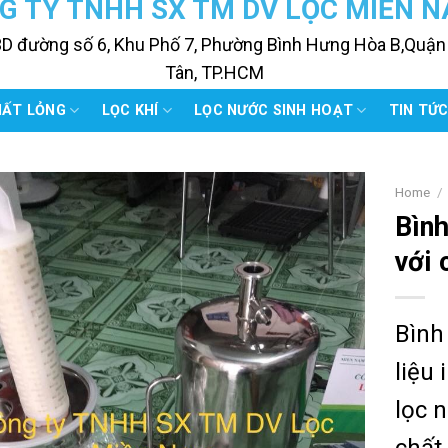
G TY TNHH SX TM DV LỌC MIỀN 
3D đường số 6, Khu Phố 7, Phường Bình Hưng Hòa B,Quận
Tân, TP.HCM
HẤT LỎNG
LỌC KHÍ
LỌC NƯỚC SINH HOẠT
TIN TỨ
Home
/
Bình
với 
Bình 
liệu
lọc 
chất