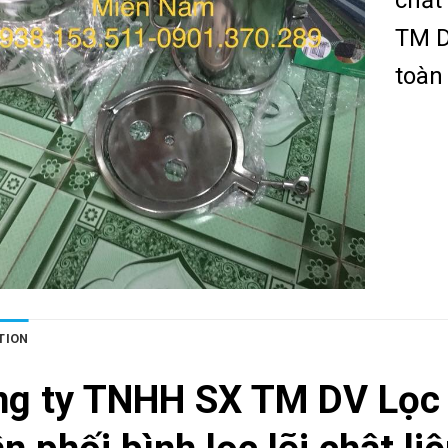
TM D
toàn
TION
ng ty TNHH SX TM DV Lọc