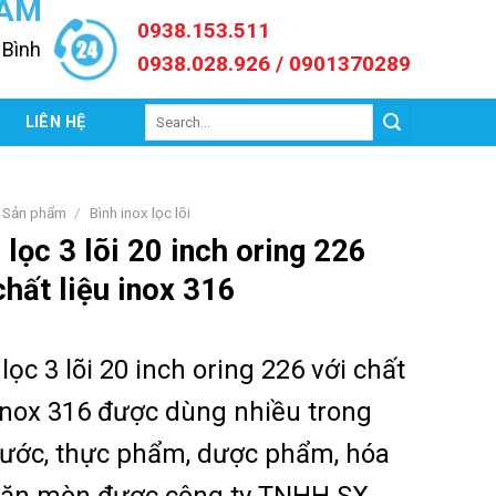
NAM
0938.153.511
 Bình
0938.028.926 / 0901370289
Search
C
LIÊN HỆ
for:
Sản phẩm
/
Bình inox lọc lõi
 lọc 3 lõi 20 inch oring 226
chất liệu inox 316
lọc 3 lõi 20 inch oring 226 với chất
 inox 316 được dùng nhiều trong
nước, thực phẩm, dược phẩm, hóa
 ăn mòn được công ty TNHH SX