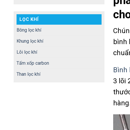
phâ
cho
LỌC KHÍ
Chúng
Bông lọc khí
bình 
Khung lọc khí
chuẩ
Lõi lọc khí
Tấm xốp carbon
Bình 
Than lọc khí
3 lõi
thước
hàng