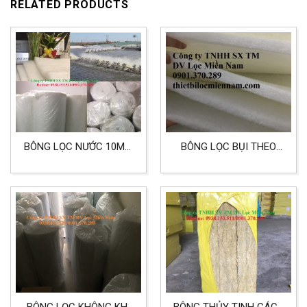
RELATED PRODUCTS
BÔNG LỌC NƯỚC 10MM
BÔNG LỌC BỤI THEO
KHỔ 2MX20M
TIÊU CHUẨN G3 CÓ
KÍCH THƯỚC 15MM