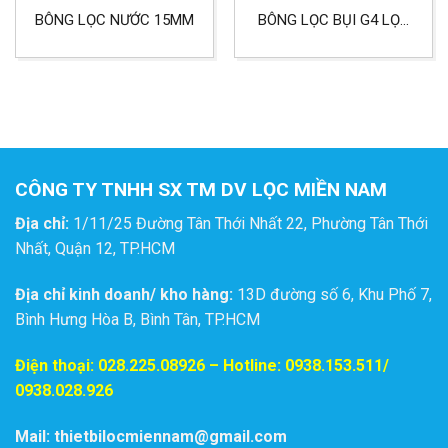
BÔNG LỌC NƯỚC 15MM
BÔNG LỌC BỤI G4 LỌC
BỤI CÔNG NGHIỆP, LỌC
BỤI PHÒNG SẠCH,
BỆNH VIỆN
CÔNG TY TNHH SX TM DV LỌC MIỀN NAM
Địa chỉ:
1/11/25 Đường Tân Thới Nhất 22, Phường Tân Thới
Nhất, Quận 12, TP.HCM
Địa chỉ kinh doanh/ kho hàng:
13D đường số 6, Khu Phố 7,
Bình Hưng Hòa B, Bình Tân, TP.HCM
Điện thoại:
028.225.08926
– Hotline: 0938.153.511/
0938.028.926
Mail: thietbilocmiennam@gmail.com