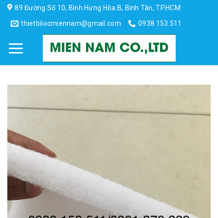
Skip
89 Đường Số 10, Bình Hưng Hòa B, Bình Tân, TP.HCM
to
thietbilocmiennam@gmail.com
0938.153.511
content