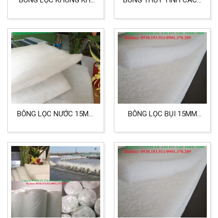
BÔNG LỌC KHÔNG KHÍ
BÔNG THỦY TINH CÁCH
DÙNG CHO PHÒNG
NHIỆT ROCKWOOL
SẠCH, NHÀ XƯỞNG TIÊU
CHUẨN G1, G2, G3, G4
BÔNG LỌC NƯỚC 15MM
BÔNG LỌC BỤI 15MM
KHỔ 2MX20M
TIÊU CHUẨN G3