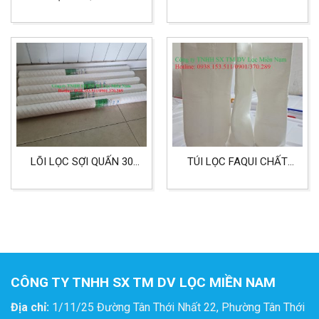
LIỆU NMO SIZE 4
LỌC KHÍ
LÕI LỌC SỢI QUẤN 30
TÚI LỌC FAQUI CHẤT
INCH HIỆU AQUA
LIỆU POLYESTER (PE)
SIZE 4
CÔNG TY TNHH SX TM DV LỌC MIỀN NAM
Địa chỉ:
1/11/25 Đường Tân Thới Nhất 22, Phường Tân Thới