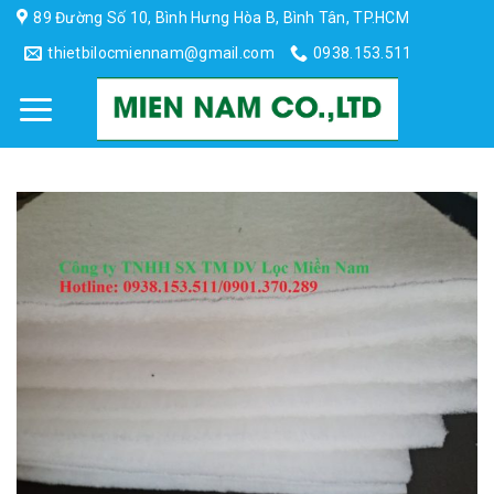
Skip
89 Đường Số 10, Bình Hưng Hòa B, Bình Tân, TP.HCM
to
thietbilocmiennam@gmail.com
0938.153.511
content