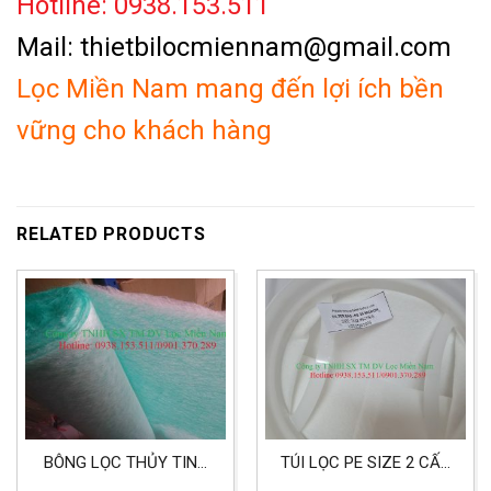
Hotline: 0938.153.511
Mail: thietbilocmiennam@gmail.com
Lọc Miền Nam mang đến lợi ích bền
vững cho khách hàng
RELATED PRODUCTS
BÔNG LỌC THỦY TINH
TÚI LỌC PE SIZE 2 CẤP
XANH TRẮNG LỌC BỤI
LỌC 25 MICRON LỌC