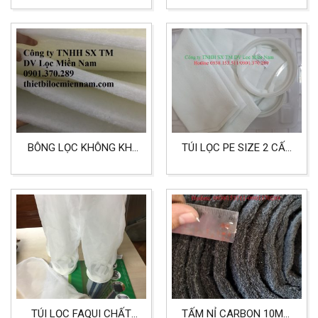
THỰC PHẨM
BÔNG LỌC KHÔNG KHÍ
TÚI LỌC PE SIZE 2 CẤP
DẠNG TẤM
LỌC 50 MICRON DÙNG
580X580X20MM
CHO LỌC THÔ
TÚI LỌC FAQUI CHẤT
TẤM NỈ CARBON 10MM