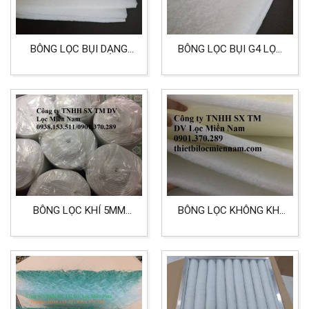
BÔNG LỌC BỤI DẠNG
BÔNG LỌC BỤI G4 LỌC
TẤM 580×580 KHỔ
BỤI CÔNG NGHIỆP, LỌC
THEO YÊU CẦU LỌC BỤI,
BỤI PHÒNG SẠCH,
THAY KHUNG LỌC KHÍ
BỆNH VIỆN
BÔNG LỌC KHÍ 5MM
BÔNG LỌC KHÔNG KHÍ
LỌC BỤI CÔNG NGHIỆP,
DẠNG TẤM
LỌC KHÍ CHO TÒA NHÀ,
580X580X20MM
LỌC KHÍ KHÁCH SẠN,
SIÊU THỊ