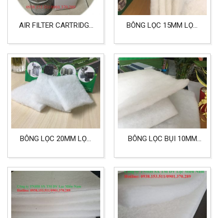
AIR FILTER CARTRIDGE
BÔNG LỌC 15MM LỌC
LƯỚI INOX 50X50MM
BỤI CÔNG NGHIỆP, LỌC
ĐẦU REN 1-1/4 INCH
PHÒNG SƠN, NHÀ MÁY
GỖ VÀ ỐNG KHÓI
BÔNG LỌC 20MM LỌC
BÔNG LỌC BỤI 10MM
PHÒNG SƠN, LÓT SÀN
LỌC KHÔNG KHÍ CÔNG
PHÒNG SƠN
NGHIỆP