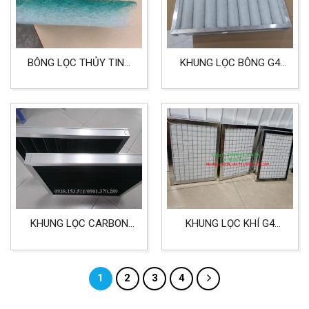
BÔNG LỌC THỦY TINH
KHUNG LỌC BÔNG G4
LỌC PHÒNG SƠN KHỔ
LỌC BỤI KÍCH THƯỚC
2MX20M
THEO YÊU CẦU
KHUNG LỌC CARBON
KHUNG LỌC KHÍ G4
KHỬ MÙI TRONG PHÒNG
DÙNG CHO PHÒNG
SẠCH 5MM
SẠCH, LỌC BỤI CHO
MÁY, PHÒNG SẢN XUẤT
1
2
3
4