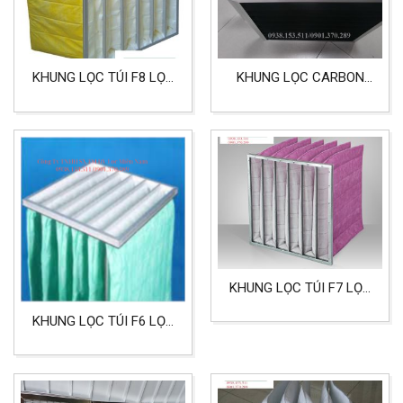
KHUNG LỌC TÚI F8 LỌC
KHUNG LỌC CARBON
BỤI CHO PHÒNG SẠCH
KHỬ MÙI TRONG PHÒNG
SẠCH 5MM
KHUNG LỌC TÚI F7 LỌC
BỤI HIỆU SUẤT CAO
KHUNG LỌC TÚI F6 LỌC
TRONG SẢN XUẤT
BỤI PHÒNG SẠCH, NHÀ
MÁY SẢN XUẤT