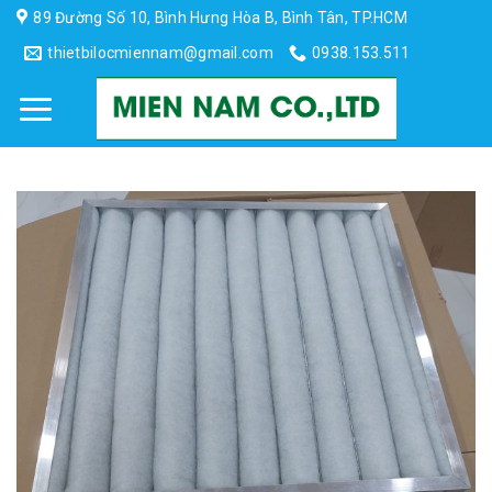
Skip
89 Đường Số 10, Bình Hưng Hòa B, Bình Tân, TP.HCM
to
thietbilocmiennam@gmail.com
0938.153.511
content