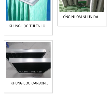
ỐNG NHÔM NHÚN ĐÀN
HỒI CO GIẢN CHO MÁY
KHUNG LỌC TÚI F6 LỌC
HÚT, MÁY MÀI, DẨN GIÓ
BỤI PHÒNG SẠCH, NHÀ
KHỔ 1M
MÁY SẢN XUẤT
KHUNG LỌC CARBON
KHỬ MÙI TRONG PHÒNG
SẠCH 5MM