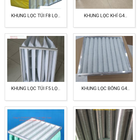
KHUNG LỌC TÚI F8 LỌC
KHUNG LỌC KHÍ G4
BỤI CHO PHÒNG SẠCH
DÙNG CHO PHÒNG
SẠCH, LỌC BỤI CHO
MÁY, PHÒNG SẢN XUẤT
KHUNG LỌC TÚI F5 LỌC
KHUNG LỌC BÔNG G4
BỤI PHÒNG SẠCH,
LỌC BỤI KÍCH THƯỚC
BỆNH VIỆN
THEO YÊU CẦU