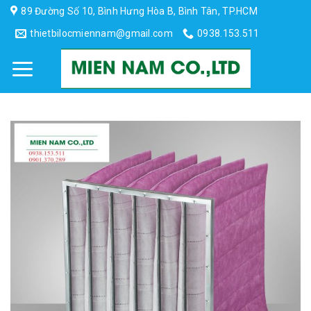
Skip
89 Đường Số 10, Bình Hưng Hòa B, Bình Tân, TP.HCM
to
thietbilocmiennam@gmail.com
0938.153.511
content