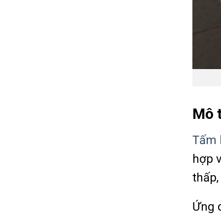
Mô 
Tấm 
hợp v
thấp,
Ứng d