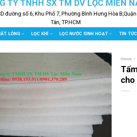
G TY TNHH SX TM DV LỌC MIỀN 
3D đường số 6, Khu Phố 7, Phường Bình Hưng Hòa B,Quận
Tân, TP.HCM
HẤT LỎNG
LỌC KHÍ
LỌC NƯỚC SINH HOẠT
TIN TỨ
Home
/
Tấm
cho 