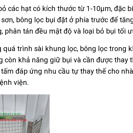
bỏ các hạt có kích thước từ 1-10μm, đặc b
sơn, bông lọc bụi đặt ở phía trước để tă
, phân tán đều mật độ và loại bỏ bụi tối ư
 quá trình sài khung lọc, bông lọc trong k
 còn khả năng giữ bụi và cần được thay t
tấm đáp ứng nhu cầu tự thay thế cho nhà
ệnh viện.