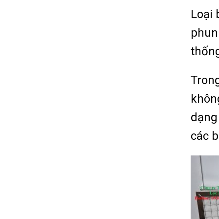
Loại 
phun 
thống
Trong
không
dạng 
các b