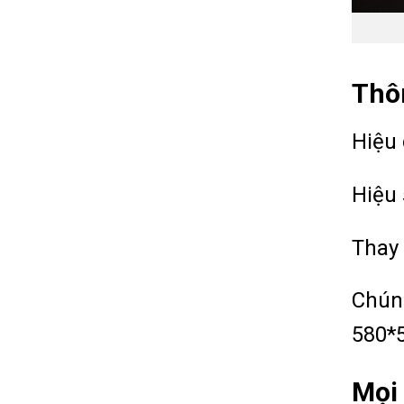
Thô
Hiệu 
Hiệu 
Thay 
Chúng
580*5
Mọi 