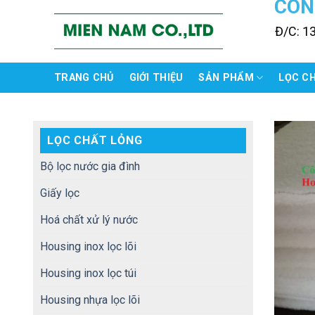
CÔN
Skip
to
Đ/C: 1
content
TRANG CHỦ
GIỚI THIỆU
SẢN PHẨM
LỌC C
LỌC CHẤT LỎNG
Bộ lọc nước gia đình
Giấy lọc
Hoá chất xử lý nước
Housing inox lọc lõi
Housing inox lọc túi
Housing nhựa lọc lõi