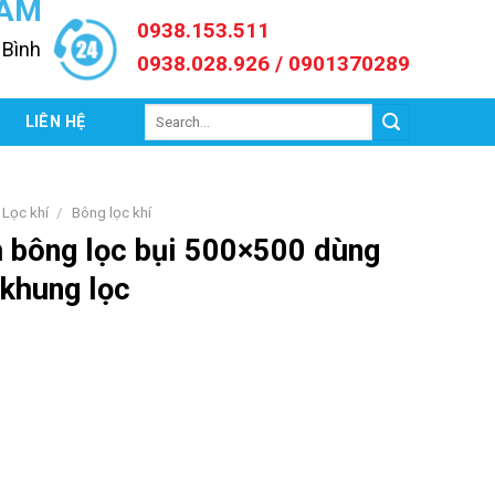
NAM
0938.153.511
 Bình
0938.028.926 / 0901370289
Search
C
LIÊN HỆ
for:
Lọc khí
/
Bông lọc khí
 bông lọc bụi 500×500 dùng
khung lọc