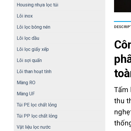
Housing nhựa lọc túi
Lõi inox
Lõi lọc bông nén
DESCRIP
Lõi lọc dầu
Cô
Lõi lọc giấy xếp
phâ
Lõi sợi quấn
toà
Lõi than hoạt tính
Màng RO
Tấm 
Màng UF
thu t
Túi PE lọc chất lỏng
nghẹt
Túi PP lọc chất lỏng
thống
Vật liệu lọc nước