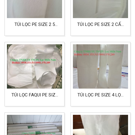
TÚI LỌC PE SIZE 2 5
TÚI LỌC PE SIZE 2 CẤP
MICRON LỌC CAFE,
LỌC 1 MICRON DÙNG
THỰC PHẨM VÀ NƯỚC
CHO LỌC SỮA, THỰC
GIẢI KHÁT
PHẨM, LỌC NƯỚC
TÚI LỌC FAQUI PE SIZE
TÚI LỌC PE SIZE 4 LỌC
1 DÙNG CHO LỌC CAFE
SỮA HẠT AN TOÀN VÀ
TIỆN LỢI