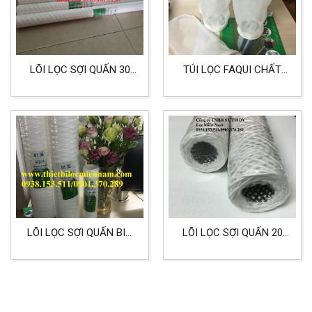
LÕI LỌC SỢI QUẤN 30
TÚI LỌC FAQUI CHẤT
INCH HIỆU AQUA
LIỆU NMO SIZE 4
LÕI LỌC SỢI QUẤN BIG
LÕI LỌC SỢI QUẤN 20
20 INCH 1 MICRON LỌC
INCH CORE INOX LỌC
HÓA CHẤT
HÓA CHẤT