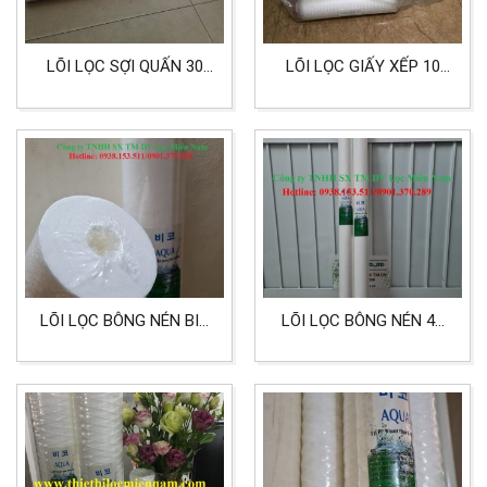
LÕI LỌC SỢI QUẤN 30
LÕI LỌC GIẤY XẾP 10
INCH HIỆU AQUA
INCH ORING 226 DÙNG
CHO THỰC PHẨM DƯỢC
PHẨM
LÕI LỌC BÔNG NÉN BIG
LÕI LỌC BÔNG NÉN 40
20 INCH 25 MICRON
INCH CHẤT LIỆU
DÙNG CHO LỌC NƯỚC,
POLYPROPYLEN
THỰC PHẨM