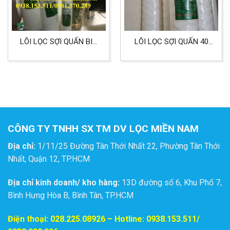
LÕI LỌC SỢI QUẤN BIG
LÕI LỌC SỢI QUẤN 40
20 INCH NHẢN HIỆU
INCH 5 MICRON LỌC
AQUA
CÔNG NGHIỆP
CÔNG TY TNHH SX TM DV LỌC MIỀN NAM
Địa chỉ:
1/11/25 Đường Tân Thới Nhất 22, Phường Tân Thới
Nhất, Quận 12, TP.HCM
Địa chỉ kinh doanh/ kho hàng:
13D đường số 6, Khu Phố 7,
Bình Hưng Hòa B, Bình Tân, TP.HCM
Điện thoại:
028.225.08926
– Hotline: 0938.153.511/