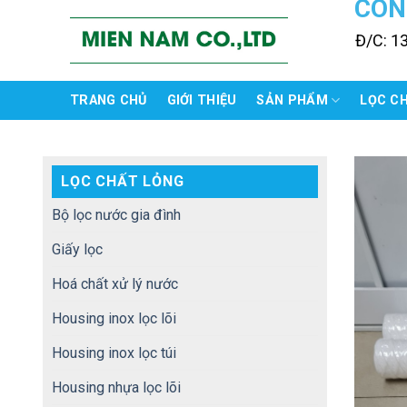
CÔN
Skip
to
Đ/C: 1
content
TRANG CHỦ
GIỚI THIỆU
SẢN PHẨM
LỌC C
LỌC CHẤT LỎNG
Bộ lọc nước gia đình
Giấy lọc
Hoá chất xử lý nước
Housing inox lọc lõi
Housing inox lọc túi
Housing nhựa lọc lõi