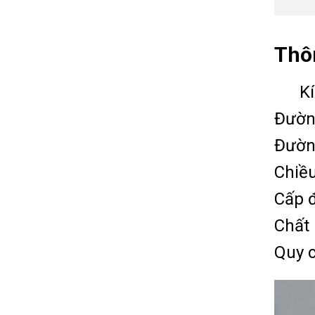
Thôn
Kích
Đườn
Đườn
Chiề
Cấp đ
Chất 
Quy c