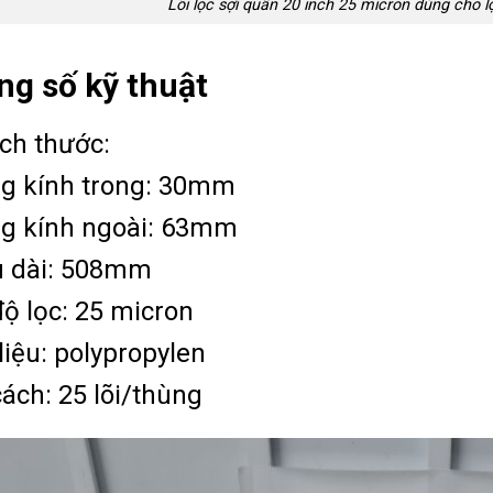
Lõi lọc sợi quấn 20 inch 25 micron dùng cho 
g số kỹ thuật
 thước:
g kính trong: 30mm
g kính ngoài: 63mm
u dài: 508mm
ộ lọc: 25 micron
liệu: polypropylen
ách: 25 lõi/thùng