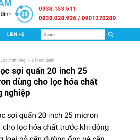
NAM
0938.153.511
 Bình
0938.028.926 / 0901370289
Search
C
LIÊN HỆ
for:
Lọc chất lỏng
/
Lõi sợi quấn
lọc sợi quấn 20 inch 25
on dùng cho lọc hóa chất
g nghiệp
lọc sợi quấn 20 inch 25 micron
 cho lọc hóa chất trước khi đóng
g loại bỏ cặn đường ống và cặn