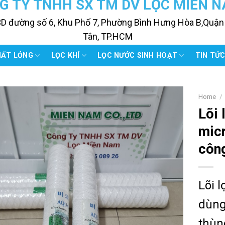
G TY TNHH SX TM DV LỌC MIỀN 
3D đường số 6, Khu Phố 7, Phường Bình Hưng Hòa B,Quận
Tân, TP.HCM
HẤT LỎNG
LỌC KHÍ
LỌC NƯỚC SINH HOẠT
TIN TỨ
Home
/
Lõi 
micr
côn
Lõi 
dùng
thùn