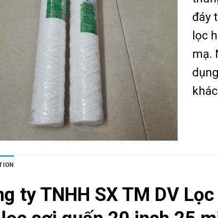
đáy 
lọc h
mạ. 
dụng
khác
TION
ng ty TNHH SX TM DV Lọc