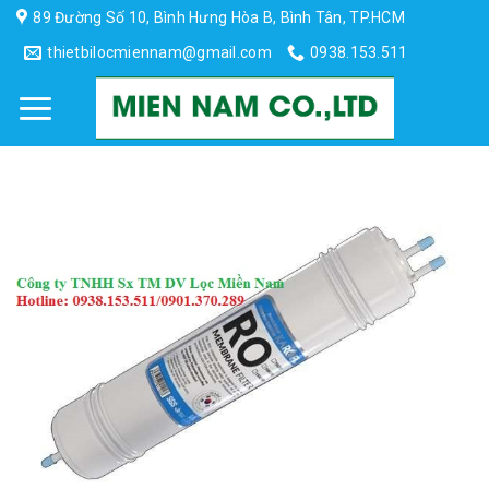
Skip
89 Đường Số 10, Bình Hưng Hòa B, Bình Tân, TP.HCM
to
thietbilocmiennam@gmail.com
0938.153.511
content