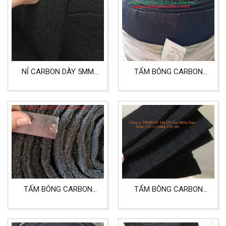
NỈ CARBON DÀY 5MM
TẤM BÔNG CARBON
KHỔ 1MX20M SẢN
5MM KHỔ 1200MM DÀI
XUẤT MÁY LẠNH
50M DÙNG CHO LỌC
MÁY ĐIỀU HÒA
TẤM BÔNG CARBON
TẤM BÔNG CARBON
DẠNG SỢI DÀY 10MM
DẠNG SỢI DÀY 5MM
KHỔ 1MX20M DÙNG
DÙNG CHO LỌC KHÍ
CHO LỌC BỤI, KHỬ ĐỘC
CÔNG NGHIỆP, PHÒNG