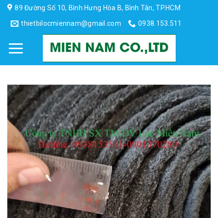
Skip
89 Đường Số 10, Bình Hưng Hòa B, Bình Tân, TP.HCM
to
thietbilocmiennam@gmail.com
0938.153.511
content