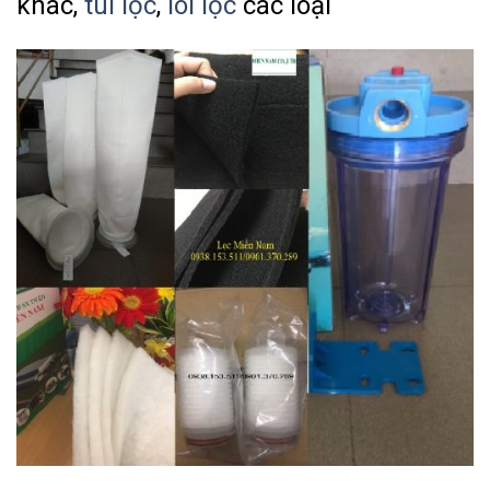
khác,
túi lọc
,
lõi lọc
các loại