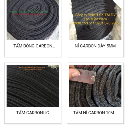
SẠCH
TẤM BÔNG CARBON
NỈ CARBON DÀY 5MM
DẠNG SỢI DÀY 5MM
KHỔ 1200MMX50M
KHỔ 1MX20M DÙNG
DÙNG CHO LỌC KHÍ,
CHO LỌC KHỬ MÙI
SẢN XUẤT MÁY LẠNH,
KHUNG LỌC BỤI
TẤM CARBONLIC
TẤM NỈ CARBON 10MM
1MX2MX5MM DÙNG
LỌC KHÍ
CHO KHỬ MÙI NHÀ MÁY,