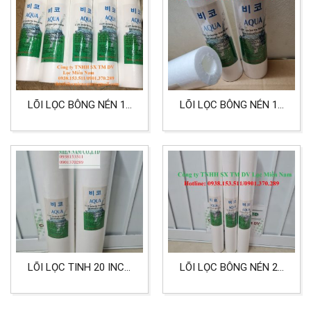
LÕI LỌC BÔNG NÉN 10
LÕI LỌC BÔNG NÉN 10
INCH 0.5 MICRON LỌC
INCH 0,2 MICRON
NƯỚC MẮM, NƯỚC
TƯƠNG
LÕI LỌC TINH 20 INCH
LÕI LỌC BÔNG NÉN 20
BIG CHẤT LIỆU PP CẤP
INCH 5 MICRON LỌC
ĐỘ LỌC 0.5 MICRON
NƯỚC, THỰC PHẨM,
DẦU ĂN NƯỚC MẮM