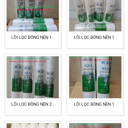
LÕI LỌC BÔNG NÉN 10
LÕI LỌC BÔNG NÉN 10
INCH 100 MICRON LỌC
INCH 1 MICRON DÙNG
NƯỚC, THỰC PHẨM
CHO LỌC NƯỚC
LÕI LỌC BÔNG NÉN 20
LÕI LỌC BÔNG NÉN 10
INCH 50 MICRON DÙNG
INCH 1 MICRON LỌC
CHO LỌC NƯỚC
NƯỚC SINH HOẠT, LỌC
THỰC PHẨM