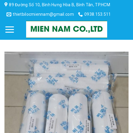
Skip
89 Đường Số 10, Bình Hưng Hòa B, Bình Tân, TP.HCM
to
thietbilocmiennam@gmail.com
0938.153.511
content