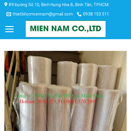
Skip
89 Đường Số 10, Bình Hưng Hòa B, Bình Tân, TP.HCM
to
thietbilocmiennam@gmail.com
0938.153.511
content