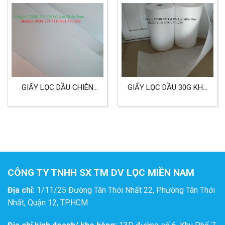
TRANG
GIẤY LỌC DẦU CHIÊN
GIẤY LỌC DẦU 30G KHỔ
KÍCH THƯỚC
0,5X100M DÙNG CHO
500X500MM DÙNG CHO
CÔNG NGHIỆP
THỦY SẢN
CÔNG TY TNHH SX TM DV LỌC MIỀN NAM
Địa chỉ:
1/11/25 Đường Tân Thới Nhất 22, Phường Tân Thới
Nhất, Quận 12, TP.HCM