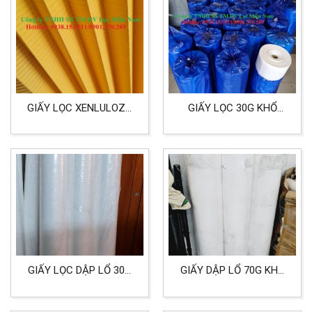
GIẤY LỌC XENLULOZO
GIẤY LỌC 30G KHỔ
KHỔ 60 DÙNG CHO LỌC
1MX100M DÙNG CHO
BỤI, NGUYÊN LIỆU GIA
LỌC MÁY MÀI
CÔNG LÕI LỌC BỤI
GIẤY LỌC DẬP LỔ 30G
GIẤY DẬP LỔ 70G KHỔ
KHỔ 1M6 DÙNG CHO
1M
LỌC BỤI, MAY KHẨU