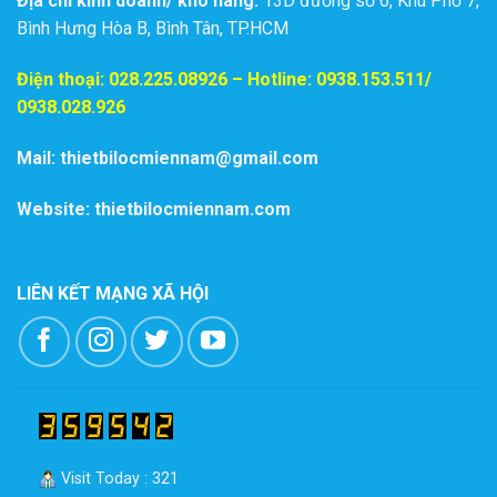
Địa chỉ kinh doanh/ kho hàng:
13D đường số 6, Khu Phố 7,
Bình Hưng Hòa B, Bình Tân, TP.HCM
Điện thoại:
028.225.08926
– Hotline: 0938.153.511/
0938.028.926
Mail: thietbilocmiennam@gmail.com
Website: thietbilocmiennam.com
LIÊN KẾT MẠNG XÃ HỘI
Visit Today : 321