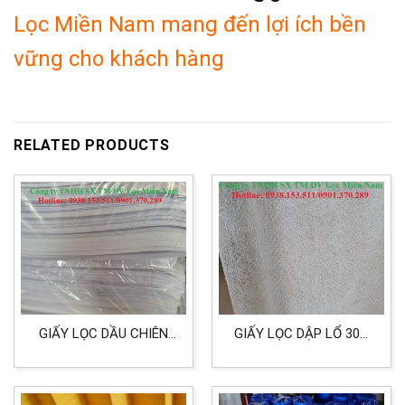
Lọc Miền Nam mang đến lợi ích bền
vững cho khách hàng
RELATED PRODUCTS
GIẤY LỌC DẦU CHIÊN
GIẤY LỌC DẬP LỔ 30G
KÍCH THƯỚC 1MX1M
KHỔ 1M DÙNG MAY
DÙNG CHO LỌC DẦU
KHẨU TRANG
CHIÊN HẢI SẢN