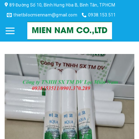
Skip
89 Đường Số 10, Bình Hưng Hòa B, Bình Tân, TP.HCM
to
thietbilocmiennam@gmail.com
0938.153.511
content