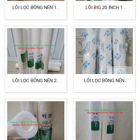
LÕI LỌC BÔNG NÉN 10
LÕI BIG 20 INCH 1
INCH 0,2 MICRON
MICRON HIỆU AQUA
DÙNG CHO LỌC NƯỚC,
THỰC PHẨM, DƯỢC
PHẨM
LÕI LỌC BÔNG NÉN 20
LÕI LỌC BÔNG NÉN
INCH 10 MICRON HIỆU
AQUA 10 INCH 0.5
AQUA DÙNG CHO LỌC
MICRON DÙNG CHO LỌC
NƯỚC
NƯỚC MẮM