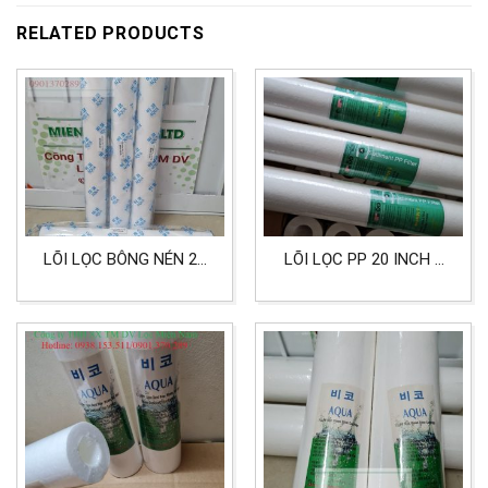
RELATED PRODUCTS
LÕI LỌC BÔNG NÉN 20
LÕI LỌC PP 20 INCH 5
INCH HIỆU AQUA CẤP
MICRON LỌC NƯỚC
LỌC 0.5 MICRON