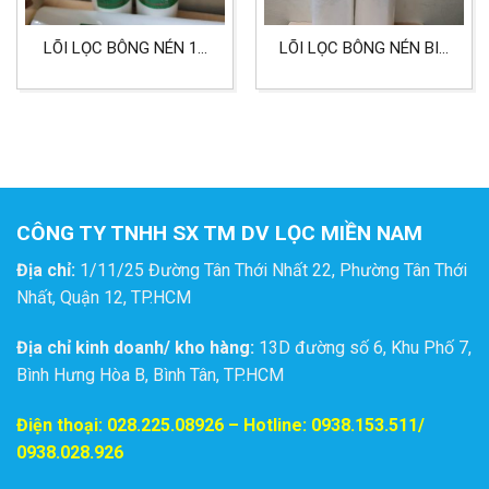
LÕI LỌC BÔNG NÉN 10
LÕI LỌC BÔNG NÉN BIG
INCH 10 MICRON LỌC
20 INCH 25 MICRON
NƯỚC
HIỆU AQUA
CÔNG TY TNHH SX TM DV LỌC MIỀN NAM
Địa chỉ:
1/11/25 Đường Tân Thới Nhất 22, Phường Tân Thới
Nhất, Quận 12, TP.HCM
Địa chỉ kinh doanh/ kho hàng:
13D đường số 6, Khu Phố 7,
Bình Hưng Hòa B, Bình Tân, TP.HCM
Điện thoại:
028.225.08926
– Hotline: 0938.153.511/
0938.028.926