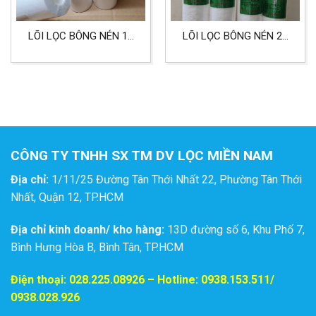
LÕI LỌC BÔNG NÉN 10
LÕI LỌC BÔNG NÉN 20
INCH 0,2 MICRON
INCH 50 MICRON DÙNG
CHO LỌC NƯỚC
CÔNG TY TNHH SX TM DV LỌC MIỀN NAM
Địa chỉ:
1/11/25 Đường Tân Thới Nhất 22, Phường Tân Thới
Nhất, Quận 12, TP.HCM
Địa chỉ kinh doanh/ kho hàng:
13D đường số 6, Khu Phố 7,
Bình Hưng Hòa B, Bình Tân, TP.HCM
Điện thoại:
028.225.08926
– Hotline: 0938.153.511/
0938.028.926