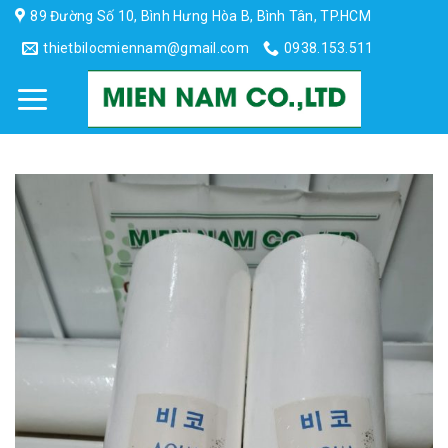
Skip
89 Đường Số 10, Bình Hưng Hòa B, Bình Tân, TP.HCM
to
thietbilocmiennam@gmail.com
0938.153.511
content