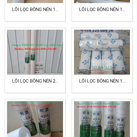
LÕI LỌC BÔNG NÉN 10
LÕI LỌC BÔNG NÉN 10
INCH 5 MICRON LÕI PP
INCH 10 MICRON LỌC
CẤP 3 LỌC NƯỚC SINH
NƯỚC
HOẠT
LÕI LỌC BÔNG NÉN 20
LÕI LỌC BÔNG NÉN 10
INCH 0.2 MICRON LỌC
INCH 25 MICRON HIỆU
NƯỚC, THỰC PHẨM
AQUA LỌC SƠN