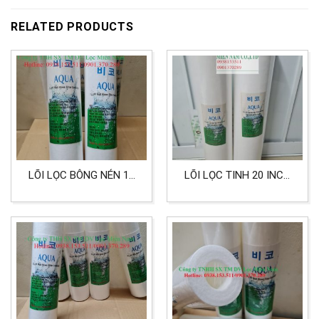
RELATED PRODUCTS
LÕI LỌC BÔNG NÉN 10
LÕI LỌC TINH 20 INCH
INCH 1 MICRON LỌC
BIG CHẤT LIỆU PP CẤP
NƯỚC SINH HOẠT, LỌC
ĐỘ LỌC 0.5 MICRON
THỰC PHẨM