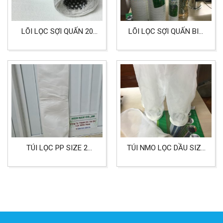
LÕI LỌC SỢI QUẤN 20
LÕI LỌC SỢI QUẤN BIG
INCH CORE INOX LỌC
20 INCH 1 MICRON LỌC
HÓA CHẤT
HÓA CHẤT
TÚI LỌC PP SIZE 2
TÚI NMO LỌC DẦU SIZE
CHẤT LIỆU
4 LỌC DẦU THỰC VẬT,
POLYPROPYLEN
DẦU ĂN CÁC LOẠI