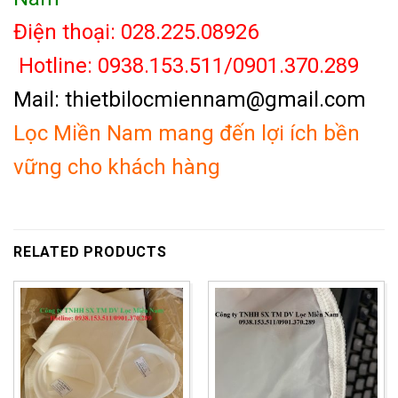
Điện thoại: 028.225.08926
Hotline: 0938.153.511/0901.370.289
Mail: thietbilocmiennam@gmail.com
Lọc Miền Nam mang đến lợi ích bền
vững cho khách hàng
RELATED PRODUCTS