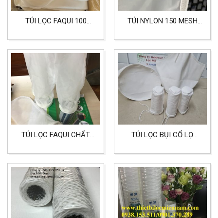
TÚI LỌC FAQUI 100
TÚI NYLON 150 MESH
MICRON SIZE 2 CHẤT
LỌC SƠN CÁC LOẠI
LIỆU PE LỌC CAFE
CHUYÊN CHO NHÀ MÁY
SẢN XUẤT SƠN
TÚI LỌC FAQUI CHẤT
TÚI LỌC BỤI CỔ LỌ
LIỆU NMO SIZE 4
DÙNG CHO LỌC THỰC
PHẨM CHẤT LIỆU PE
500G