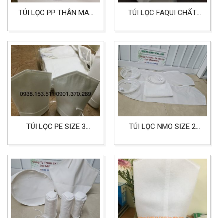
TÚI LỌC PP THÂN MAY
TÚI LỌC FAQUI CHẤT
MIỆNG INOX, DÂY RÚT
LIỆU PE SIZE 5
MAY THEO YÊU CẦU
TÚI LỌC PE SIZE 3
TÚI LỌC NMO SIZE 2
CHẤT LIỆU POLYESTER
CHẤT LIỆU NYLON
MESH