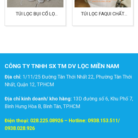
TÚI LỌC BỤI CỔ LỌ
TÚI LỌC FAQUI CHẤT
DÙNG CHO LỌC THỰC
LIỆU PE SIZE 1
PHẨM CHẤT LIỆU PE
500G
CÔNG TY TNHH SX TM DV LỌC MIỀN NAM
Địa chỉ:
1/11/25 Đường Tân Thới Nhất 22, Phường Tân Thới
Nhất, Quận 12, TP.HCM
Địa chỉ kinh doanh/ kho hàng:
13D đường số 6, Khu Phố 7,
Bình Hưng Hòa B, Bình Tân, TP.HCM
Điện thoại:
028.225.08926
– Hotline: 0938.153.511/
0938.028.926