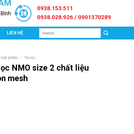
NAM
0938.153.511
 Bình
0938.028.926 / 0901370289
Search
C
LIÊN HỆ
for:
Sản phẩm
/
Túi lọc
lọc NMO size 2 chất liệu
on mesh