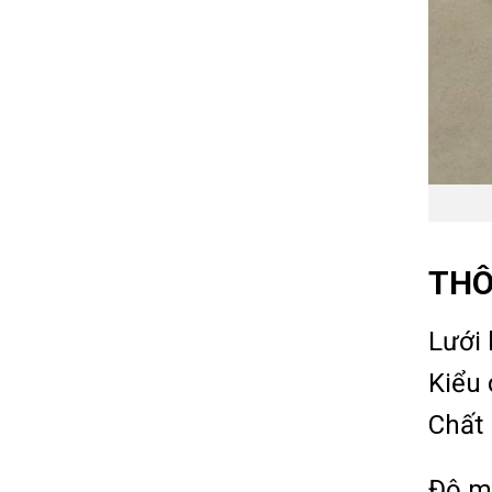
THÔ
Lưới 
Kiểu 
Chất 
Độ mị