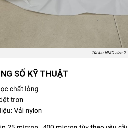
Túi lọc NMO size 2
NG SỐ KỸ THUẬT
lọc chất lỏng
dệt trơn
liệu: Vải nylon
n 25 micron…400 micron tùy theo yêu cầu 