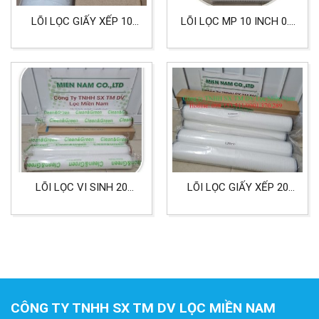
LÕI LỌC GIẤY XẾP 10
LÕI LỌC MP 10 INCH 0.1
INCH DOE
MICRON ORING 222 LỌC
CLEAN&GREEN CẤP
VI SINH
LỌC 0.2 MICRON DÙNG
CHO THỰC PHẨM
LÕI LỌC VI SINH 20
LÕI LỌC GIẤY XẾP 20
INCH ORING 226 CLEAN
INCH ĐẦU DOE CẤP LỌC
& GREEN
0.2 MICRON LỌC NƯỚC
VÀ THỰC PHẨM
CÔNG TY TNHH SX TM DV LỌC MIỀN NAM