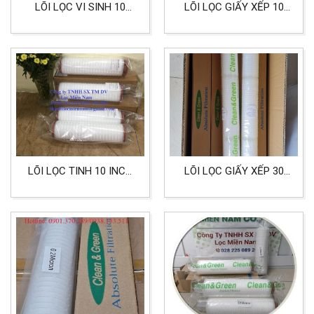
LÕI LỌC VI SINH 10
LÕI LỌC GIẤY XẾP 10
INCH 0.2 MICRON LỌC
INCH NHỌN 222 CẤP
NƯỚC MẮM
LỌC 0.1 MICRON
LÕI LỌC TINH 10 INCH
LÕI LỌC GIẤY XẾP 30
CHẤT LIỆU PP CẤP ĐỘ
INCH 5 MICRON DÙNG
LỌC 0.2 MICRON LOẠI
CHO LỌC THỰC PHẨM
BỎ CẶN LÀM TRONG
DUNG DỊCH