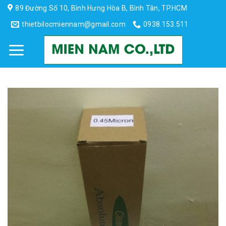
Skip
89 Đường Số 10, Bình Hưng Hòa B, Bình Tân, TP.HCM
to
thietbilocmiennam@gmail.com
0938.153.511
content