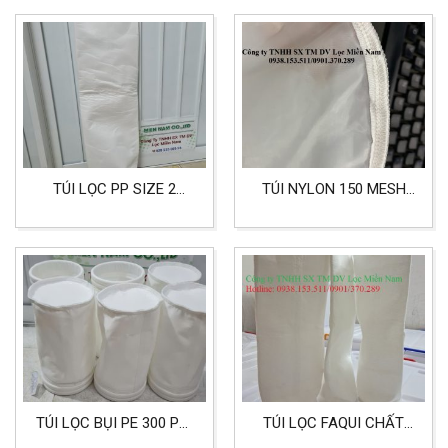
TÚI LỌC PP SIZE 2
TÚI NYLON 150 MESH
CHẤT LIỆU
LỌC SƠN CÁC LOẠI
POLYPROPYLEN
CHUYÊN CHO NHÀ MÁY
SẢN XUẤT SƠN
TÚI LỌC BỤI PE 300 PHI
TÚI LỌC FAQUI CHẤT
150 DÀI 250MM
LIỆU POLYESTER (PE)