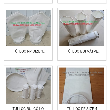
SIZE 4
TÚI LỌC PP SIZE 1
TÚI LỌC BỤI VẢI PE
CHẤT LIỆU
400G DÙNG CHO NHÀ
POLYPROPYLEN
XƯỞNG
TÚI LỌC BỤI CỔ LỌ
TÚI LỌC PE SIZE 4