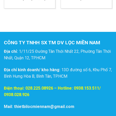
DÙNG CHO LỌC THỰC
CHUYÊN DÙNG CHO
PHẨM CHẤT LIỆU PE
LỌC NƯỚC, THỰC PHẨM
500G
VÀ HÓA CHẤT
CÔNG TY TNHH SX TM DV LỌC MIỀN NAM
Địa chỉ:
1/11/25 Đường Tân Thới Nhất 22, Phường Tân Thới
Nhất, Quận 12, TP.HCM
Địa chỉ kinh doanh/ kho hàng:
13D đường số 6, Khu Phố 7,
Bình Hưng Hòa B, Bình Tân, TP.HCM
Điện thoại:
028.225.08926
– Hotline: 0938.153.511/
0938.028.926
Mail: thietbilocmiennam@gmail.com