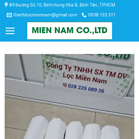
Skip
89 Đường Số 10, Bình Hưng Hòa B, Bình Tân, TP.HCM
to
thietbilocmiennam@gmail.com
0938.153.511
content