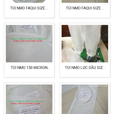
TÚI NMO FAQUI SIZE 2
TÚI NMO FAQUI SIZE 2
CẤP LỌC 200 MICRON
CẤP LỌC 100 MICRON
DÙNG CHO CÔNG
DÙNG CHO LỌC NƯỚC,
NGHIỆP
THỰC PHẨM
TÚI NMO 150 MICRON
TÚI NMO LỌC DẦU SIZE
HIỆU FAQUI SIZE 2
4 LỌC DẦU THỰC VẬT,
DÙNG TRONG CÔNG
DẦU ĂN CÁC LOẠI
NGHIỆP