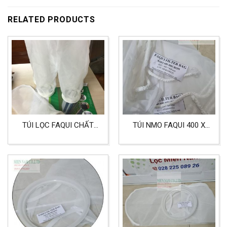
RELATED PRODUCTS
TÚI LỌC FAQUI CHẤT
TÚI NMO FAQUI 400 X
LIỆU NMO SIZE 4
600 MM 100 MICRON
LỌC HÓA CHẤT, LỌC
NƯỚC, CÔNG NGHIỆP