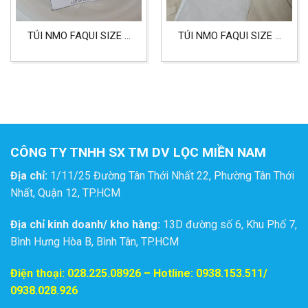
TÚI NMO FAQUI SIZE 2
TÚI NMO FAQUI SIZE 2
CẤP LỌC 125 MICRON
CẤP LỌC 75 MICRON
DÙNG TRONG LỌC
DÙNG TRONG CÔNG
CHẤT LỎNG
NGHIỆP, THỰC PHẨM
CÔNG TY TNHH SX TM DV LỌC MIỀN NAM
Địa chỉ:
1/11/25 Đường Tân Thới Nhất 22, Phường Tân Thới
Nhất, Quận 12, TP.HCM
Địa chỉ kinh doanh/ kho hàng:
13D đường số 6, Khu Phố 7,
Bình Hưng Hòa B, Bình Tân, TP.HCM
Điện thoại:
028.225.08926
– Hotline: 0938.153.511/
0938.028.926