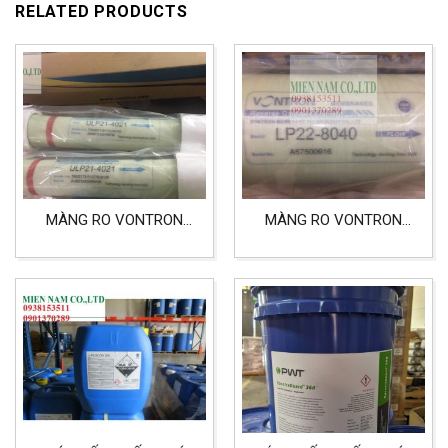
RELATED PRODUCTS
MÀNG RO VONTRON
MÀNG RO VONTRON
ULP21-4021 MÀNG LỌC
LP22-8040 ÁP CAO
ÁP THẤP LỌC NƯỚC
TINH KHIẾT