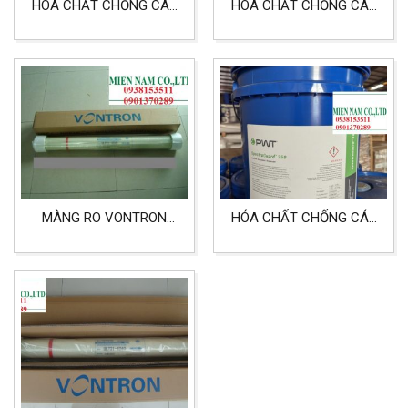
HOÁ CHẤT CHỐNG CÁU
HÓA CHẤT CHỐNG CÁU
CẶN MÀNG RO FLOCON
CẶN MÀNG RO
260
SPECTRAGUARD 360
MÀNG RO VONTRON
HÓA CHẤT CHỐNG CÁU
ULP21-4040 DÙNG CHO
CẶN MÀNG RO
LỌC NƯỚC TINH KHIẾT
SPECTRAGUARD 250