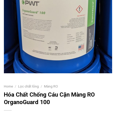
Home
/
Lọc chất lỏng
/
Màng RO
Hóa Chất Chống Cáu Cặn Màng RO
OrganoGuard 100