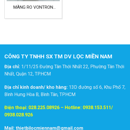
MÀNG RO VONTRON
ULP31-4040 LỌC NƯỚC
CÔNG TY TNHH SX TM DV LỌC MIỀN NAM
Địa chỉ:
1/11/25 Đường Tân Thới Nhất 22, Phường Tân Thới
Nhất, Quận 12, TP.HCM
Địa chỉ kinh doanh/ kho hàng:
13D đường số 6, Khu Phố 7,
Bình Hưng Hòa B, Bình Tân, TP.HCM
Điện thoại:
028.225.08926
– Hotline: 0938.153.511/
0938.028.926
Mail: thietbilocmiennam@gmail.com