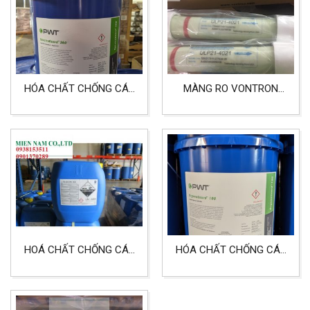
HÓA CHẤT CHỐNG CÁU
MÀNG RO VONTRON
CẶN MÀNG RO
ULP21-4021 MÀNG LỌC
SPECTRAGUARD 360
ÁP THẤP LỌC NƯỚC
TINH KHIẾT
HOÁ CHẤT CHỐNG CÁU
HÓA CHẤT CHỐNG CÁU
CẶN MÀNG RO FLOCON
CẶN MÀNG RO
260
ORGANOGUARD 100