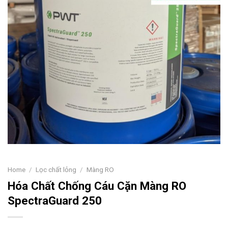
Home
/
Lọc chất lỏng
/
Màng RO
Hóa Chất Chống Cáu Cặn Màng RO
SpectraGuard 250