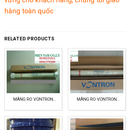
vững cho khách hàng, chúng tôi giao
hàng toàn quốc
RELATED PRODUCTS
MÀNG RO VONTRON
MÀNG RO VONTRON
ULP21-4040 DÙNG CHO
ULP31-4040 LỌC NƯỚC
LỌC NƯỚC TINH KHIẾT