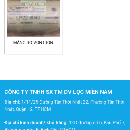
MÀNG RO VONTRON
LP22-8040 ÁP CAO
CÔNG TY TNHH SX TM DV LỌC MIỀN NAM
Địa chỉ:
1/11/25 Đường Tân Thới Nhất 22, Phường Tân Thới
Nhất, Quận 12, TP.HCM
Địa chỉ kinh doanh/ kho hàng:
13D đường số 6, Khu Phố 7,
Bình Hưng Hòa B, Bình Tân, TP.HCM