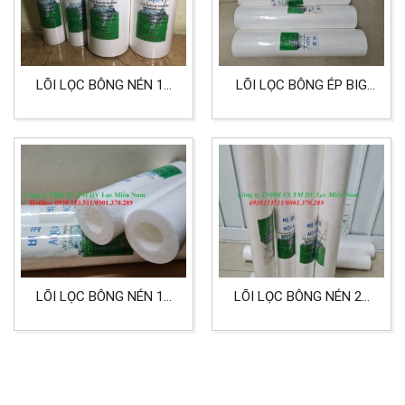
LÕI LỌC BÔNG NÉN 10
LÕI LỌC BÔNG ÉP BIG
INCH BIG DÙNG CHO
20 INCH 5 MICRON
LỌC NƯỚC TƯƠNG CẤP
CHUYÊN DÙNG CHO
LỌC 0,2-0.5 MICRON
LỌC NƯỚC MẮM
LÕI LỌC BÔNG NÉN 10
LÕI LỌC BÔNG NÉN 20
INCH 50 MICRON DÙNG
INCH 10 MICRON HIỆU
LỌC NƯỚC CÔNG
AQUA DÙNG CHO LỌC
NGHIỆP
NƯỚC