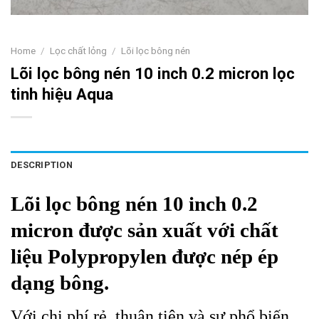
Home
/
Lọc chất lỏng
/
Lõi lọc bông nén
Lõi lọc bông nén 10 inch 0.2 micron lọc
tinh hiệu Aqua
DESCRIPTION
Lõi lọc bông nén 10 inch 0.2
micron được sản xuất với chất
liệu Polypropylen được nép ép
dạng bông.
Với chi phí rẻ, thuận tiện và sự phổ biến