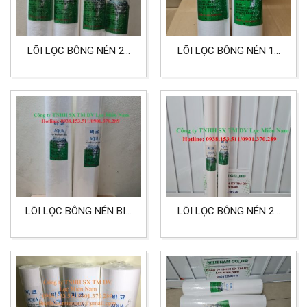
LÕI LỌC BÔNG NÉN 20
LÕI LỌC BÔNG NÉN 10
INCH 50 MICRON DÙNG
INCH 1 MICRON LỌC
CHO LỌC NƯỚC
NƯỚC SINH HOẠT, LỌC
THỰC PHẨM
LÕI LỌC BÔNG NÉN BIG
LÕI LỌC BÔNG NÉN 20
20 INCH 25 MICRON
INCH 0.2 MICRON LỌC
HIỆU AQUA
NƯỚC, THỰC PHẨM