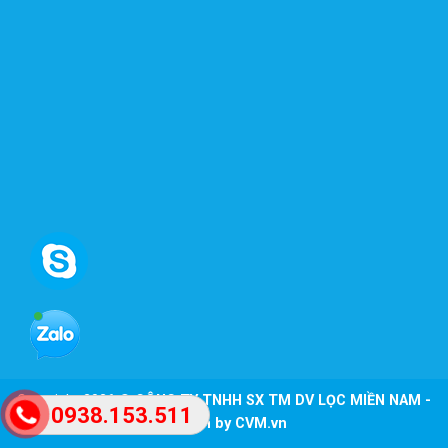
Copyright 2026 ©
CÔNG TY TNHH SX TM DV LỌC MIỀN NAM -
0938.153.511
Design by CVM.vn