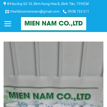
Skip
89 Đường Số 10, Bình Hưng Hòa B, Bình Tân, TP.HCM
to
thietbilocmiennam@gmail.com
0938.153.511
content