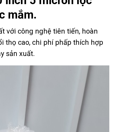
 inch 5 micron lọc
ớc mắm.
t với công nghệ tiên tiến, hoàn
ổi thọ cao, chi phí phấp thích hợp
y sản xuất.