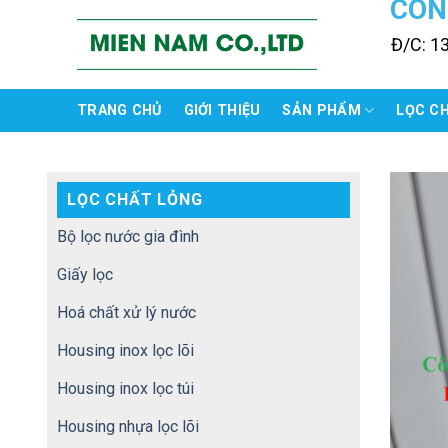
CÔN
Skip
to
Đ/C: 1
content
TRANG CHỦ
GIỚI THIỆU
SẢN PHẨM
LỌC C
LỌC CHẤT LỎNG
Bộ lọc nước gia đình
Giấy lọc
Hoá chất xử lý nước
Housing inox lọc lõi
Housing inox lọc túi
Housing nhựa lọc lõi