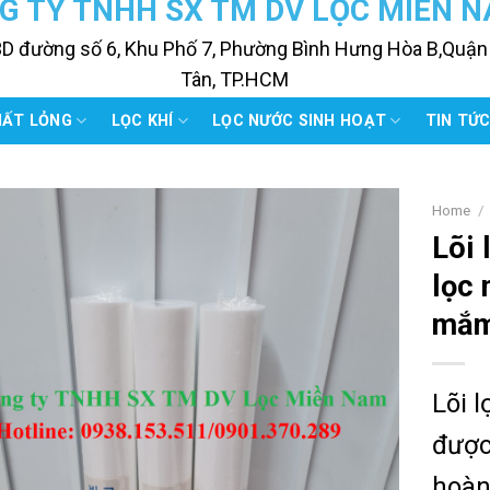
G TY TNHH SX TM DV LỌC MIỀN 
3D đường số 6, Khu Phố 7, Phường Bình Hưng Hòa B,Quận
Tân, TP.HCM
HẤT LỎNG
LỌC KHÍ
LỌC NƯỚC SINH HOẠT
TIN TỨ
Home
/
Lõi 
lọc 
mắ
Lõi 
được
hoàn