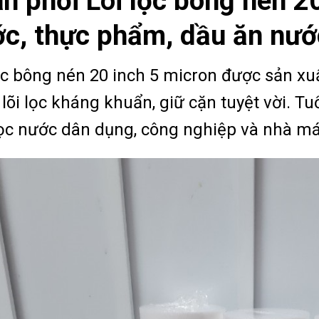
n phối Lõi lọc bông nén 20
c, thực phẩm, dầu ăn nư
ọc bông nén 20 inch 5 micron được sản xuấ
 lõi lọc kháng khuẩn, giữ cặn tuyệt vời. Tu
ọc nước dân dụng, công nghiệp và nhà má