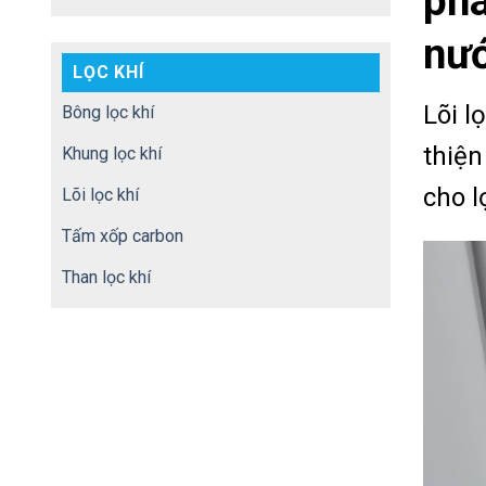
phâ
nướ
LỌC KHÍ
Lõi l
Bông lọc khí
thiện
Khung lọc khí
cho l
Lõi lọc khí
Tấm xốp carbon
Than lọc khí