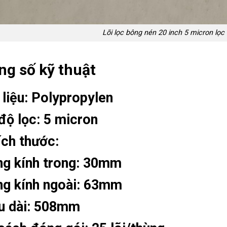
Lõi lọc bông nén 20 inch 5 micron lọ
g số kỹ thuật
 liệu: Polypropylen
độ lọc: 5 micron
h thước:
g kính trong: 30mm
g kính ngoài: 63mm
u dài: 508mm