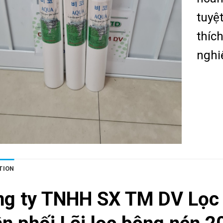
tuyệt
thíc
nghi
TION
ng ty TNHH SX TM DV Lọc