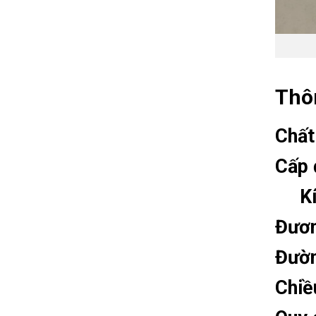
Thôn
Chất
Cấp 
Kíc
Đươn
Đườn
Chiề