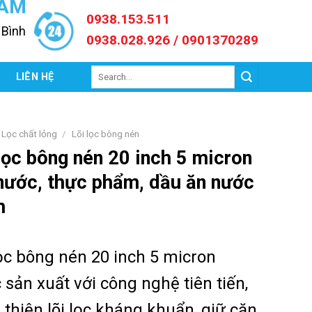
NAM
0938.153.511
 Bình
0938.028.926 / 0901370289
Search
C
LIÊN HỆ
for:
Lọc chất lỏng
/
Lõi lọc bông nén
lọc bông nén 20 inch 5 micron
nước, thực phẩm, dầu ăn nước
m
lọc bông nén 20 inch 5 micron
 sản xuất với công nghệ tiên tiến,
 thiện lõi lọc kháng khuẩn, giữ cặn