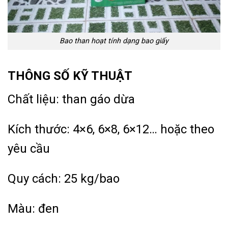
Bao than hoạt tính dạng bao giấy
THÔNG SỐ KỸ THUẬT
Chất liệu: than gáo dừa
Kích thước: 4×6, 6×8, 6×12… hoặc theo
yêu cầu
Quy cách: 25 kg/bao
Màu: đen