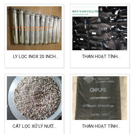
LY LỌC INOX 20 INCH
THAN HOẠT TÍNH
CHẤT LIỆU INOX 304
CALGON LỌC NƯỚC,
DÙNG CHO LỌC NƯỚC,
THỰC PHẨM, LỌC KHỬ
LỌC KHÍ, LỌC THỰC
ĐỘC TỐ
PHẨM, LỌC CÔNG
NGHIỆP
CÁT LỌC XỮ LÝ NƯỚC
THAN HOẠT TÍNH
TRONG SINH HOẠT, SẢN
OXBOW XỬ LÝ NƯỚC