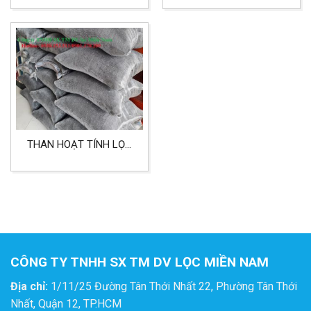
XUẤT VÀ CÔNG NGHIỆP
HIỆU QUẢ CAO
THAN HOẠT TÍNH LỌC
KHÍ BAO LƯỚI THEO YÊU
CẦU VỚI NHIỀU KÍCH
THƯỚC
CÔNG TY TNHH SX TM DV LỌC MIỀN NAM
Địa chỉ:
1/11/25 Đường Tân Thới Nhất 22, Phường Tân Thới
Nhất, Quận 12, TP.HCM