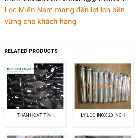
Lọc Miền Nam mang đến lợi ích bền
vững cho khách hàng
RELATED PRODUCTS
THAN HOẠT TÍNH
LY LỌC INOX 20 INCH
CALGON LỌC NƯỚC,
CHẤT LIỆU INOX 304
THỰC PHẨM, LỌC KHỬ
DÙNG CHO LỌC NƯỚC,
ĐỘC TỐ
LỌC KHÍ, LỌC THỰC