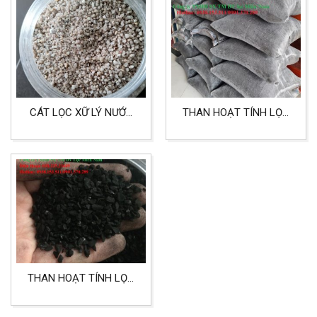
PHẨM, LỌC CÔNG
NGHIỆP
CÁT LỌC XỮ LÝ NƯỚC
THAN HOẠT TÍNH LỌC
TRONG SINH HOẠT, SẢN
KHÍ BAO LƯỚI THEO YÊU
XUẤT VÀ CÔNG NGHIỆP
CẦU VỚI NHIỀU KÍCH
THƯỚC
THAN HOẠT TÍNH LỌC
NƯỚC, LỌC THỰC PHẨM
VÀ HÓA CHẤT