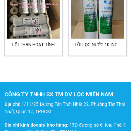
LÕI THAN HOẠT TÍNH
LÕI LỌC NƯỚC 10 INCH
USA LỌC NƯỚC SINH
1 MICRON LÕI LỌC SỐ 3
HOẠT, LÕI LỌC SỐ 3
LỌC NƯỚC GIA ĐÌNH
CÔNG TY TNHH SX TM DV LỌC MIỀN NAM
Địa chỉ:
1/11/25 Đường Tân Thới Nhất 22, Phường Tân Thới
Nhất, Quận 12, TP.HCM
Địa chỉ kinh doanh/ kho hàng:
13D đường số 6, Khu Phố 7,