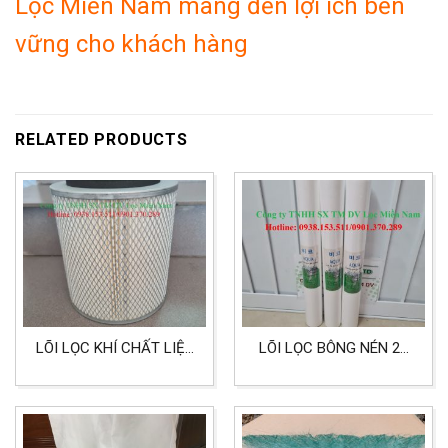
Lọc Miền Nam mang đến lợi ích bền
vững cho khách hàng
RELATED PRODUCTS
LÕI LỌC KHÍ CHẤT LIỆU
LÕI LỌC BÔNG NÉN 20
POLYESTER LỌC BỤI
INCH 5 MICRON LỌC
SẢN XUẤT
NƯỚC, THỰC PHẨM,
DẦU ĂN NƯỚC MẮM