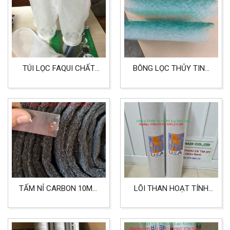
TÚI LỌC FAQUI CHẤT
BÔNG LỌC THỦY TINH
LIỆU NMO SIZE 4
LỌC PHÒNG SƠN KHỔ
2MX20M
TẤM NỈ CARBON 10MM
LÕI THAN HOẠT TÍNH
LỌC KHÍ
DẠNG BIG 20 INCH LỌC
TỐT HƠN CHO THỰC
PHẨM