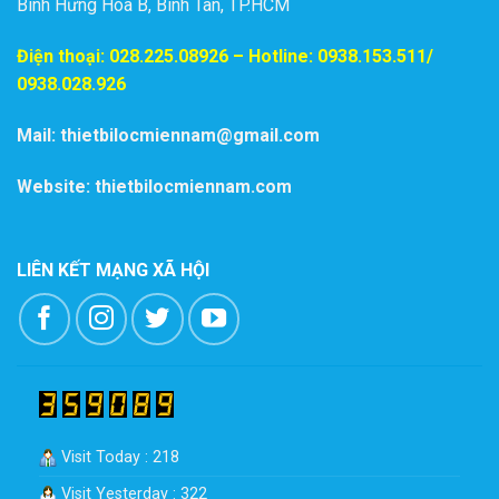
Bình Hưng Hòa B, Bình Tân, TP.HCM
Điện thoại:
028.225.08926
– Hotline: 0938.153.511/
0938.028.926
Mail: thietbilocmiennam@gmail.com
Website: thietbilocmiennam.com
LIÊN KẾT MẠNG XÃ HỘI
Visit Today : 218
Visit Yesterday : 322