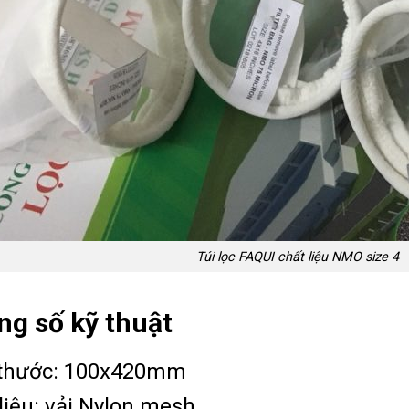
Túi lọc FAQUI chất liệu NMO size 4
g số kỹ thuật
 thước: 100x420mm
liệu: vải Nylon mesh