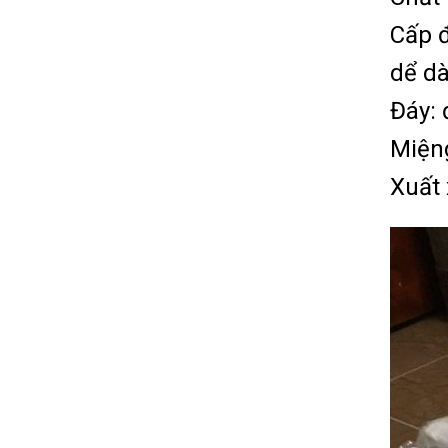
Cấp đ
dể dà
Đáy: 
Miệng
Xuất 