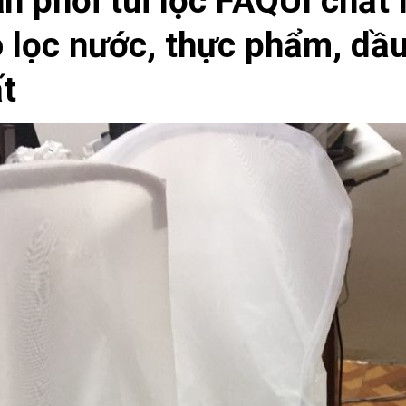
n phối túi lọc FAQUI chất
 lọc nước, thực phẩm, dầu
t