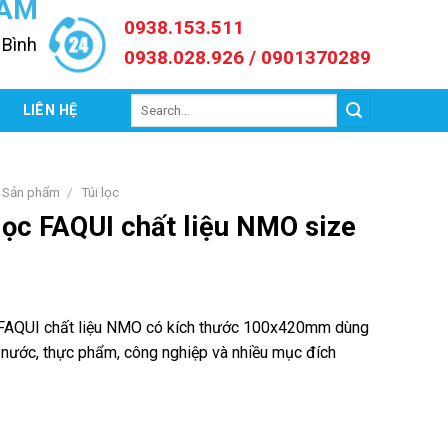
NAM
0938.153.511
 Bình
0938.028.926 / 0901370289
Search
C
LIÊN HỆ
for:
Sản phẩm
/
Túi lọc
lọc FAQUI chất liệu NMO size
 FAQUI chất liệu NMO có kích thước 100x420mm dùng
 nước, thực phẩm, công nghiệp và nhiều mục đích