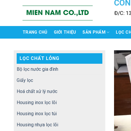
CÔN
Skip
to
Đ/C: 1
content
TRANG CHỦ
GIỚI THIỆU
SẢN PHẨM
LỌC C
LỌC CHẤT LỎNG
Bộ lọc nước gia đình
Giấy lọc
Hoá chất xử lý nước
Housing inox lọc lõi
Housing inox lọc túi
Housing nhựa lọc lõi