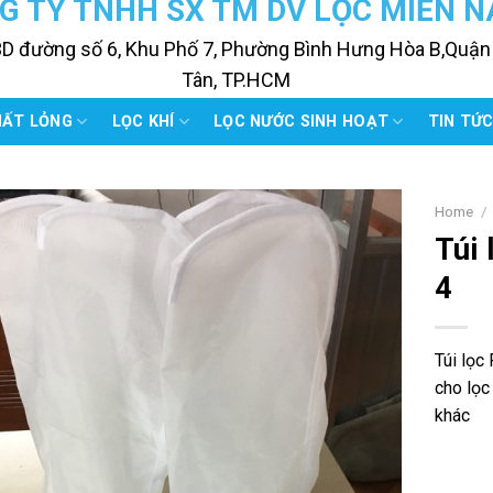
G TY TNHH SX TM DV LỌC MIỀN 
3D đường số 6, Khu Phố 7, Phường Bình Hưng Hòa B,Quận
Tân, TP.HCM
HẤT LỎNG
LỌC KHÍ
LỌC NƯỚC SINH HOẠT
TIN TỨ
Home
/
Túi 
4
Túi lọc
cho lọc
khác