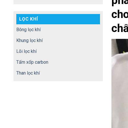
phâ
cho
LỌC KHÍ
chấ
Bông lọc khí
Khung lọc khí
Lõi lọc khí
Tấm xốp carbon
Than lọc khí