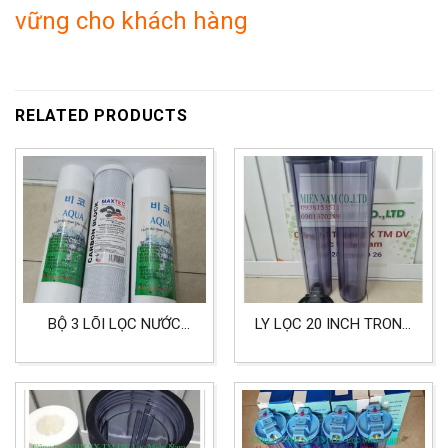
vững cho khách hàng
RELATED PRODUCTS
BỘ 3 LÕI LỌC NƯỚC
LY LỌC 20 INCH TRONG
KHÔNG NHIỄM PHÈN
ĐẦU REN 27 LỌC NƯỚC
DÙNG CHO SINH HOẠT
GIA ĐÌNH, CÔNG
GIA ĐÌNH
NGHIỆP