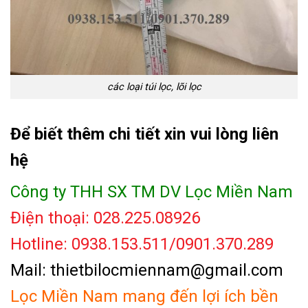
các loại túi lọc, lõi lọc
Để biết thêm chi tiết xin vui lòng liên
hệ
Công ty THH SX TM DV Lọc Miền Nam
Điện thoại: 028.225.08926
Hotline: 0938.153.511/0901.370.289
Mail: thietbilocmiennam@gmail.com
Lọc Miền Nam mang đến lợi ích bền