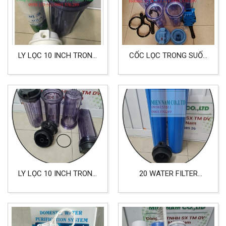
LY LỌC 10 INCH TRONG
CỐC LỌC TRONG SUỐT
NẮP TRẮNG LỌC NƯỚC
LỌC NƯỚC SINH HOẠT,
SINH HOẠT, NƯỚC ĂN
LỌC NƯỚC ĂN UỐNG
UỐNG
ĐẦU RA VÀO 27
LY LỌC 10 INCH TRONG
20 WATER FILTER
ĐẦU REN 21 LỌC NƯỚC
HOUSING BLUE LỌC
SINH HOẠT, LỌC NƯỚC
NƯỚC SINH HOẠT,
ĂN UỐNG
CÔNG NGHIỆP ĐẦU REN
27