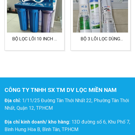
BỘ LỌC LÕI 10 INCH 3
BỘ 3 LÕI LỌC DÙNG
CỐC DÙNG CHO LỌC
CHO LỌC NƯỚC SINH
NƯỚC SINH HOẠT
HOẠT NHIỄM PHÈN
CÔNG TY TNHH SX TM DV LỌC MIỀN NAM
Địa chỉ:
1/11/25 Đường Tân Thới Nhất 22, Phường Tân Thới
Nhất, Quận 12, TP.HCM
Địa chỉ kinh doanh/ kho hàng:
13D đường số 6, Khu Phố 7,
Bình Hưng Hòa B, Bình Tân, TP.HCM