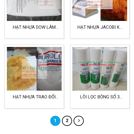
HẠT NHỰA DOW LÀM
HẠT NHỰA JACOBI K8
MỀM NƯỚC SINH HOẠT,
LÀM MỀM NƯỚC
NƯỚC SẢN XUẤT
HẠT NHỰA TRAO ĐỔI
LÕI LỌC BÔNG SỐ 3
ION CATION PUROLITE
CHO NƯỚC SINH HOẠT
LÀM MỀM NƯỚC
ÍT PHÈN
1
2