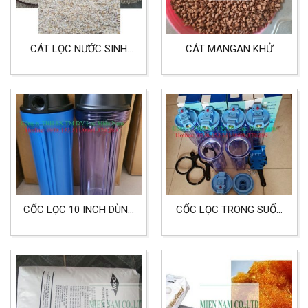
CÁT LỌC NƯỚC SINH
CÁT MANGAN KHỬ
HOẠT LOẠI MỊN KHỬ
PHÈN NƯỚC SINH HOẠT,
PHÈN VÀ CẶN
NƯỚC GIẾNG KHOAN
CỐC LỌC 10 INCH DÙNG
CỐC LỌC TRONG SUỐT
CHO LỌC NƯỚC GIA
LỌC NƯỚC SINH HOẠT,
ĐÌNH
LỌC NƯỚC ĂN UỐNG
ĐẦU RA VÀO 27