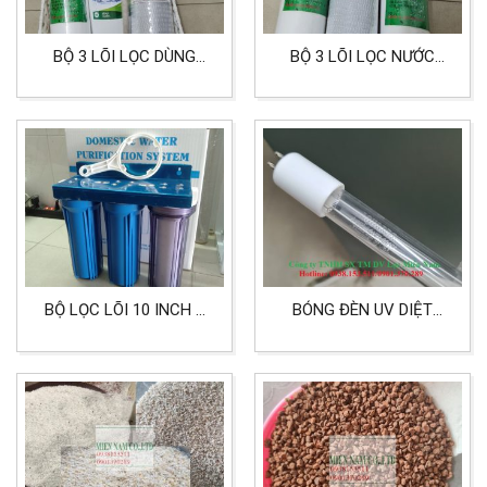
BỘ 3 LÕI LỌC DÙNG
BỘ 3 LÕI LỌC NƯỚC
CHO LỌC NƯỚC SINH
KHÔNG NHIỄM PHÈN
HOẠT NHIỄM PHÈN
DÙNG CHO SINH HOẠT
GIA ĐÌNH
BỘ LỌC LÕI 10 INCH 3
BÓNG ĐÈN UV DIỆT
CỐC DÙNG CHO LỌC
KHUẨN 21W AQUAPRO
NƯỚC SINH HOẠT