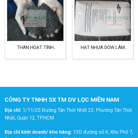
THAN HOẠT TÍNH
HẠT NHỰA DOW LÀM
JACOBI DÙNG TRONG
MỀM NƯỚC SINH HOẠT,
LỌC NƯỚC SINH HOẠT,
NƯỚC SẢN XUẤT
LỌC NƯỚC SẢN XUẤT
CÔNG TY TNHH SX TM DV LỌC MIỀN NAM
Địa chỉ:
1/11/25 Đường Tân Thới Nhất 22, Phường Tân Thới
Nhất, Quận 12, TP.HCM
Địa chỉ kinh doanh/ kho hàng:
13D đường số 6, Khu Phố 7,