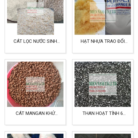
CÁT LỌC NƯỚC SINH
HẠT NHỰA TRAO ĐỔI
HOẠT LOẠI MỊN KHỬ
ION CATION PUROLITE
PHÈN VÀ CẶN
LÀM MỀM NƯỚC
CÁT MANGAN KHỬ
THAN HOẠT TÍNH 6
PHÈN NƯỚC SINH HOẠT,
ĐẾN 12 MESH LỌC
NƯỚC GIẾNG KHOAN
NƯỚC SINH HOẠT,
NƯỚC NGẦM