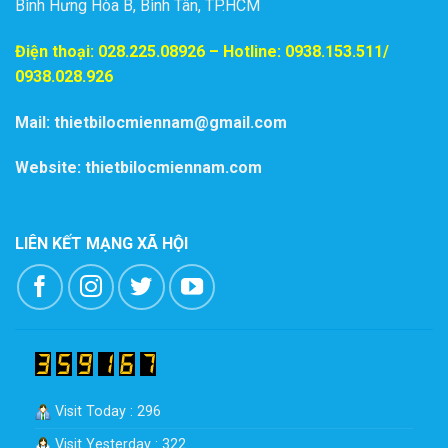
Bình Hưng Hòa B, Bình Tân, TP.HCM
Điện thoại:
028.225.08926
– Hotline: 0938.153.511/
0938.028.926
Mail: thietbilocmiennam@gmail.com
Website: thietbilocmiennam.com
LIÊN KẾT MẠNG XÃ HỘI
Visit Today : 296
Visit Yesterday : 322