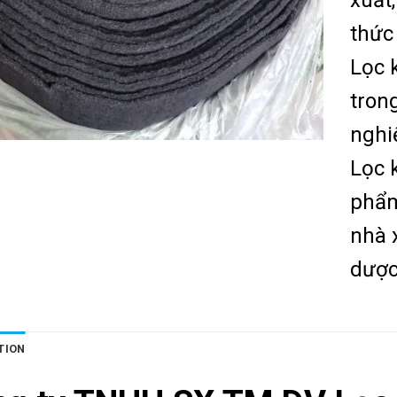
thức
Lọc 
tron
nghi
Lọc 
phẩm
nhà 
dượ
TION