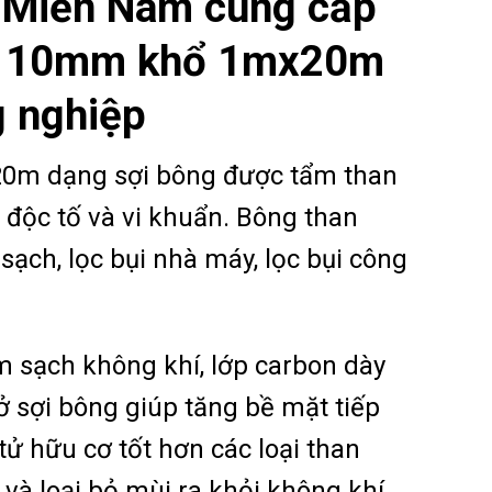
 Miền Nam cung cấp
ày 10mm khổ 1mx20m
g nghiệp
0m dạng sợi bông được tẩm than
ỏ độc tố và vi khuẩn. Bông than
ạch, lọc bụi nhà máy, lọc bụi công
m sạch không khí, lớp carbon dày
ở sợi bông giúp tăng bề mặt tiếp
 tử hữu cơ tốt hơn các loại than
 và loại bỏ mùi ra khỏi không khí.