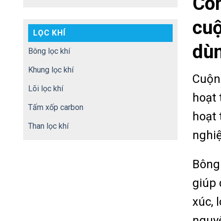
Cô
cuộ
LỌC KHÍ
dù
Bông lọc khí
Khung lọc khí
Cuộn
Lõi lọc khí
hoạt 
Tấm xốp carbon
hoạt 
Than lọc khí
nghiệ
Bông 
giúp 
xúc, 
nguyê