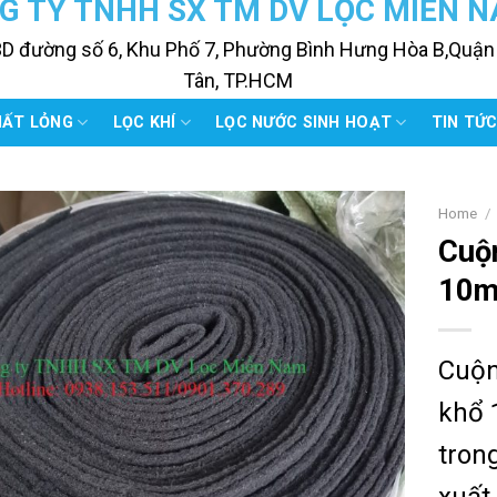
G TY TNHH SX TM DV LỌC MIỀN 
3D đường số 6, Khu Phố 7, Phường Bình Hưng Hòa B,Quận
Tân, TP.HCM
HẤT LỎNG
LỌC KHÍ
LỌC NƯỚC SINH HOẠT
TIN TỨ
Home
/
Cuộn
10m
Cuộn
khổ 
tron
xuất