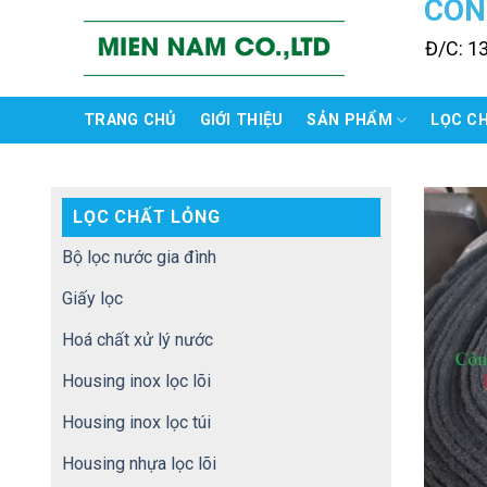
CÔN
Skip
to
Đ/C: 1
content
TRANG CHỦ
GIỚI THIỆU
SẢN PHẨM
LỌC C
LỌC CHẤT LỎNG
Bộ lọc nước gia đình
Giấy lọc
Hoá chất xử lý nước
Housing inox lọc lõi
Housing inox lọc túi
Housing nhựa lọc lõi