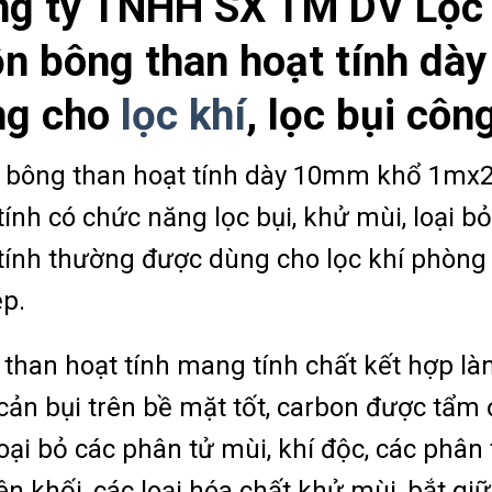
ng ty TNHH SX TM DV Lọc
n bông than hoạt tính d
ng cho
lọc khí
, lọc bụi côn
 bông than hoạt tính dày 10mm khổ 1mx2
tính có chức năng lọc bụi, khử mùi, loại b
tính thường được dùng cho lọc khí phòng s
p.
than hoạt tính mang tính chất kết hợp là
cản bụi trên bề mặt tốt, carbon được tẩm 
loại bỏ các phân tử mùi, khí độc, các phân
n khối, các loại hóa chất khử mùi, bắt giữ