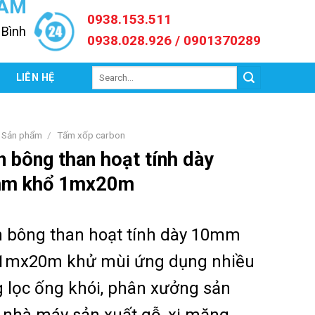
NAM
0938.153.511
 Bình
0938.028.926 / 0901370289
Search
C
LIÊN HỆ
for:
Sản phẩm
/
Tấm xốp carbon
 bông than hoạt tính dày
m khổ 1mx20m
 bông than hoạt tính dày 10mm
1mx20m khử mùi ứng dụng nhiều
g lọc ống khói, phân xưởng sản
, nhà máy sản xuất gỗ, xi măng,