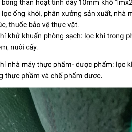
 bông than hoạt tính dày 10mm khổ 1mx
 lọc ống khói, phân xưởng sản xuất, nhà m
úc, thuốc bảo vệ thực vật.
hí khử khuẩn phòng sạch: lọc khí trong p
m, nuôi cấy.
hí nhà máy thực phẩm- dược phẩm: lọc k
g thực phầm và chế phẩm dược.