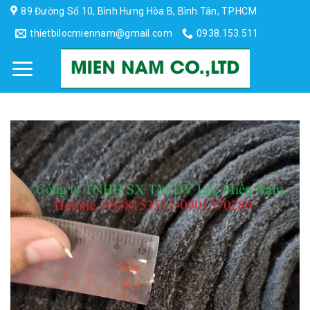
Skip
89 Đường Số 10, Bình Hưng Hòa B, Bình Tân, TP.HCM
to
thietbilocmiennam@gmail.com
0938.153.511
content