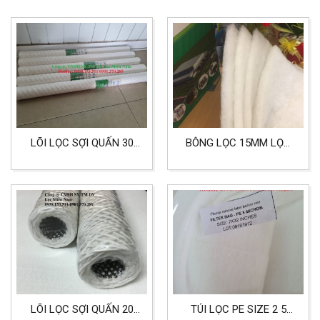
LÕI LỌC SỢI QUẤN 30
BÔNG LỌC 15MM LỌC
INCH HIỆU AQUA
BỤI CÔNG NGHIỆP, LỌC
PHÒNG SƠN, NHÀ MÁY
GỖ VÀ ỐNG KHÓI
LÕI LỌC SỢI QUẤN 20
TÚI LỌC PE SIZE 2 5