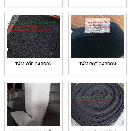
INCH CORE INOX LỌC
MICRON LỌC CAFE,
HÓA CHẤT
THỰC PHẨM VÀ NƯỚC
GIẢI KHÁT
TẤM XỐP CARBON
TẤM BỌT CARBON
10MM, 5MM, 3MM LỌC
10MM LỌC KHÍ, KHỬ
KHÍ KHỬ MÙI
MÙI KHÔNG KHÍ