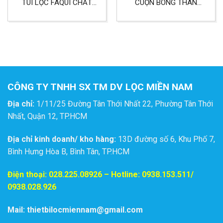
TÚI LỌC FAQUI CHẤT
CUỘN BÔNG THAN
LIỆU PE SIZE 5
HOẠT TÍNH DÀY 10MM
KHỔ 1MX20M
CÔNG TY TNHH SX TM DV LỌC MIỀN NAM
Địa chỉ:
1/11/25 Đường Tân Thới Nhất 22, Phường Tân Thới
Nhất, Quận 12, TP.HCM
Địa chỉ kinh doanh/ kho hàng:
13D đường số 6, Khu Phố 7,
Bình Hưng Hòa B, Bình Tân, TP.HCM
Điện thoại:
028.225.08926
– Hotline: 0938.153.511/
0938.028.926
Mail: thietbilocmiennam@gmail.com