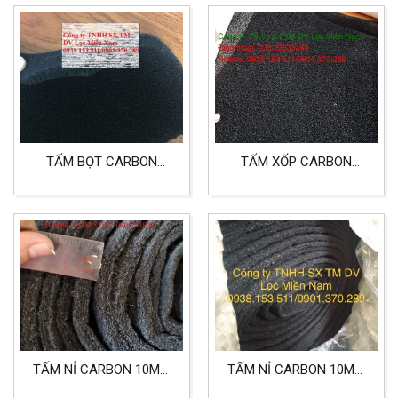
TẤM BỌT CARBON
TẤM XỐP CARBON
10MM LỌC KHÍ, KHỬ
10MM, 5MM, 3MM LỌC
MÙI KHÔNG KHÍ
KHÍ KHỬ MÙI
TẤM NỈ CARBON 10MM
TẤM NỈ CARBON 10MM
LỌC KHÍ
KHỔ 1MX20M LỌC BỤI,