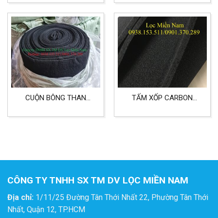
LỌC KHÍ CÔNG NGHIỆP
CUỘN BÔNG THAN
TẤM XỐP CARBON
HOẠT TÍNH DÀY 5MM
10MM DÙNG CHO LỌC
KHỔ 1MX20M
KHÍ, KHỬ MÙI VÀ KHỬ
ĐỘC
CÔNG TY TNHH SX TM DV LỌC MIỀN NAM
Địa chỉ:
1/11/25 Đường Tân Thới Nhất 22, Phường Tân Thới
Nhất, Quận 12, TP.HCM