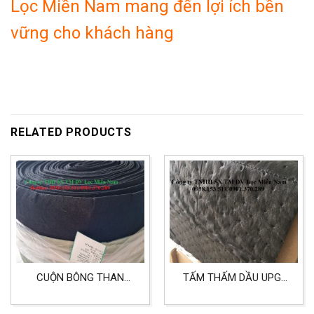
Lọc Miền Nam mang đến lợi ích bền
vững cho khách hàng
RELATED PRODUCTS
CUỘN BÔNG THAN
TẤM THẤM DẦU UPG-
HOẠT TÍNH DÀY 5MM
914 HÀNG USA
KHỔ 1.2MX50M