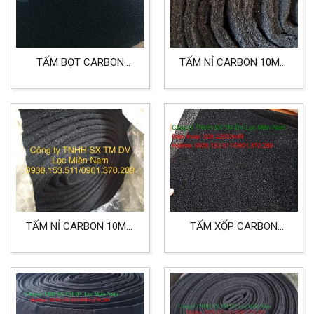
TẤM BỌT CARBON
TẤM NỈ CARBON 10MM
10MM LỌC KHÍ, KHỬ
LỌC KHÍ
MÙI KHÔNG KHÍ
TẤM NỈ CARBON 10MM
TẤM XỐP CARBON
KHỔ 1MX20M LỌC BỤI,
10MM, 5MM, 3MM LỌC
LỌC KHÍ CÔNG NGHIỆP
KHÍ KHỬ MÙI