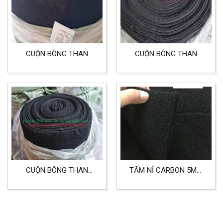
CUỘN BÔNG THAN
CUỘN BÔNG THAN
HOẠT TÍNH DÀY 5MM
HOẠT TÍNH DÀY 10MM
KHỔ 1.2MX50M
KHỔ 1MX20M
CUỘN BÔNG THAN
TẤM NỈ CARBON 5MM
HOẠT TÍNH DÀY 5MM
DÙNG LỌC KHÍ NHÀ BẾP
KHỔ 1MX20M