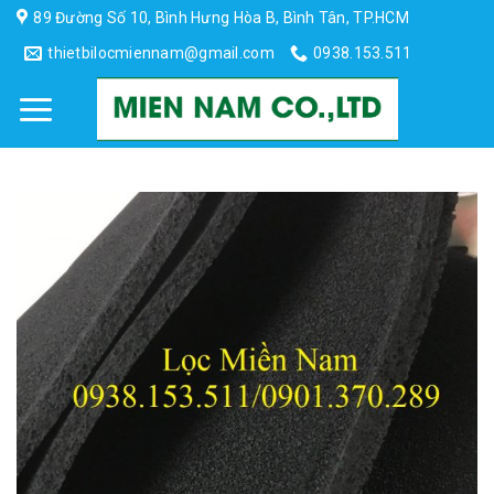
Skip
89 Đường Số 10, Bình Hưng Hòa B, Bình Tân, TP.HCM
to
thietbilocmiennam@gmail.com
0938.153.511
content