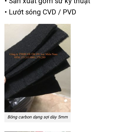
• Sản xuất gốm sứ kỹ thuật
• Lướt sóng CVD / PVD
Bông carbon dạng sợi dày 5mm